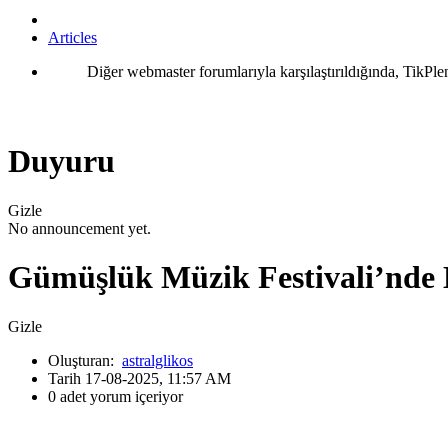
Articles
Diğer webmaster forumlarıyla karşılaştırıldığında, TikPle
Duyuru
Gizle
No announcement yet.
Gümüşlük Müzik Festivali’nde B
Gizle
Oluşturan:
astralglikos
Tarih 17-08-2025, 11:57 AM
0 adet yorum içeriyor