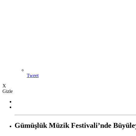
Tweet
X
Gizle
Gümüşlük Müzik Festivali’nde Büyüley