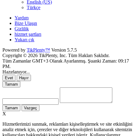
English (US)
Türkçe
Yardım
Bize Ulaşın
Gizlilik
hizmet şartları
Yukarı çık
Powered by
TikPlenty™
Version 5.7.5
Copyright © 2026 TikPlenty, Inc. Tüm Hakları Saklıdır.
Tüm Zamanlar GMT+3 Olarak Ayarlanmış. Şuanki Zaman:
09:17
PM
.
Hazırlanıyor...
Evet
Hayır
Tamam
Tamam
Vazgeç
X
Hizmetlerimizi sunmak, reklamları kişiselleştirmek ve site etkinliğini
analiz etmek için, çerezler ve diğer teknolojileri kullanarak sitemizin
kullanıcıları hakkındaki kişisel verileri işleriz. Kullanıcılarımız