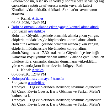
Greenwood'un, Asensio ile verkaçı sonrası ceza sahası içi sağ
çaprazdan yaptığı zayıf vuruşta meşin yuvarlak kaleci
Khudiakov'da kaldı.60. dakikada Skriniar'ın savunmanın
arkasına...
Kanal:
Articles
06-08-2026, 12:49 PM
Bolu'da ormanlık alanda çıkan yangın kontrol altına alındı
Son yazan
astralglikos
Bolu'nun Göynük ilçesinde ormanlık alanda çıkan yangın,
ekiplerin müdahalesiyle büyümeden kontrol altına alındı.
Bolu'nun Göynük ilçesinde ormanlık alanda çıkan yangın,
ekiplerin müdahalesiyle büyümeden kontrol altına
alındı.Yangın, saat 17.30 sıralarında Göynük ilçesine bağlı
Karacalar köyü yakınlarındaki ormanlık alanda çıktı. Edinilen
bilgilere göre, ormanlık alandan dumanların yükseldiğini
gören vatandaşların ihbarı üzerine bölgeye Bolu...
Kanal:
Articles
06-08-2026, 12:49 PM
Boluspor'dan savunmaya 4 transfer
Son yazan
astralglikos
Trendyol 1. Lig ekiplerinden Boluspor, savunma oyuncuları
Ali Çırak, Kevin Cuesta, Bartu Göçmen ve Furkan Metin'i
kadrosuna kattı.
Trendyol 1. Lig ekiplerinden Boluspor, savunma oyuncuları
Ali Çırak, Kevin Cuesta, Bartu Göçmen ve Furkan Metin'i