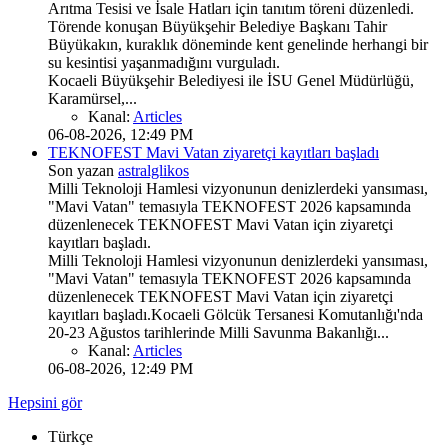
Arıtma Tesisi ve İsale Hatları için tanıtım töreni düzenledi.
Törende konuşan Büyükşehir Belediye Başkanı Tahir
Büyükakın, kuraklık döneminde kent genelinde herhangi bir
su kesintisi yaşanmadığını vurguladı.
Kocaeli Büyükşehir Belediyesi ile İSU Genel Müdürlüğü,
Karamürsel,...
Kanal:
Articles
06-08-2026, 12:49 PM
TEKNOFEST Mavi Vatan ziyaretçi kayıtları başladı
Son yazan
astralglikos
Milli Teknoloji Hamlesi vizyonunun denizlerdeki yansıması,
"Mavi Vatan" temasıyla TEKNOFEST 2026 kapsamında
düzenlenecek TEKNOFEST Mavi Vatan için ziyaretçi
kayıtları başladı.
Milli Teknoloji Hamlesi vizyonunun denizlerdeki yansıması,
"Mavi Vatan" temasıyla TEKNOFEST 2026 kapsamında
düzenlenecek TEKNOFEST Mavi Vatan için ziyaretçi
kayıtları başladı.Kocaeli Gölcük Tersanesi Komutanlığı'nda
20-23 Ağustos tarihlerinde Milli Savunma Bakanlığı...
Kanal:
Articles
06-08-2026, 12:49 PM
Hepsini gör
Türkçe