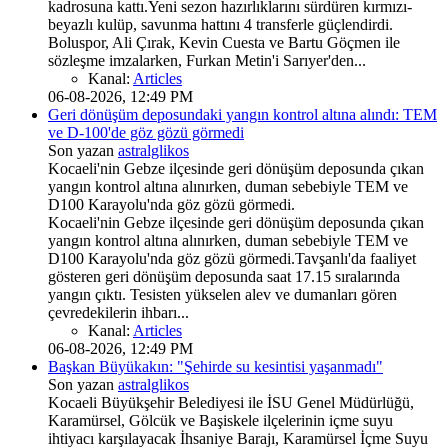
kadrosuna kattı.Yeni sezon hazırlıklarını sürdüren kırmızı-
beyazlı kulüp, savunma hattını 4 transferle güçlendirdi.
Boluspor, Ali Çırak, Kevin Cuesta ve Bartu Göçmen ile
sözleşme imzalarken, Furkan Metin'i Sarıyer'den...
Kanal:
Articles
06-08-2026, 12:49 PM
Geri dönüşüm deposundaki yangın kontrol altına alındı: TEM
ve D-100'de göz gözü görmedi
Son yazan
astralglikos
Kocaeli'nin Gebze ilçesinde geri dönüşüm deposunda çıkan
yangın kontrol altına alınırken, duman sebebiyle TEM ve
D100 Karayolu'nda göz gözü görmedi.
Kocaeli'nin Gebze ilçesinde geri dönüşüm deposunda çıkan
yangın kontrol altına alınırken, duman sebebiyle TEM ve
D100 Karayolu'nda göz gözü görmedi.Tavşanlı'da faaliyet
gösteren geri dönüşüm deposunda saat 17.15 sıralarında
yangın çıktı. Tesisten yükselen alev ve dumanları gören
çevredekilerin ihbarı...
Kanal:
Articles
06-08-2026, 12:49 PM
Başkan Büyükakın: "Şehirde su kesintisi yaşanmadı"
Son yazan
astralglikos
Kocaeli Büyükşehir Belediyesi ile İSU Genel Müdürlüğü,
Karamürsel, Gölcük ve Başiskele ilçelerinin içme suyu
ihtiyacı karşılayacak İhsaniye Barajı, Karamürsel İçme Suyu