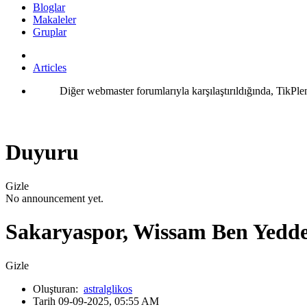
Bloglar
Makaleler
Gruplar
Articles
Diğer webmaster forumlarıyla karşılaştırıldığında, TikPle
Duyuru
Gizle
No announcement yet.
Sakaryaspor, Wissam Ben Yedder
Gizle
Oluşturan:
astralglikos
Tarih 09-09-2025, 05:55 AM