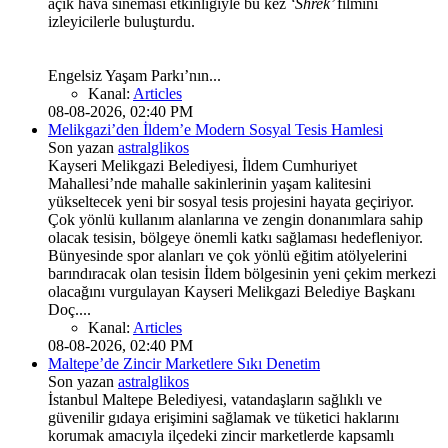
açık hava sineması etkinliğiyle bu kez
‘Shrek’
filmini
izleyicilerle buluşturdu.
Engelsiz Yaşam Parkı’nın...
Kanal:
Articles
08-08-2026, 02:40 PM
Melikgazi’den İldem’e Modern Sosyal Tesis Hamlesi
Son yazan
astralglikos
Kayseri Melikgazi Belediyesi, İldem Cumhuriyet
Mahallesi’nde mahalle sakinlerinin yaşam kalitesini
yükseltecek yeni bir sosyal tesis projesini hayata geçiriyor.
Çok yönlü kullanım alanlarına ve zengin donanımlara sahip
olacak tesisin, bölgeye önemli katkı sağlaması hedefleniyor.
Bünyesinde spor alanları ve çok yönlü eğitim atölyelerini
barındıracak olan tesisin İldem bölgesinin yeni çekim merkezi
olacağını vurgulayan Kayseri Melikgazi Belediye Başkanı
Doç....
Kanal:
Articles
08-08-2026, 02:40 PM
Maltepe’de Zincir Marketlere Sıkı Denetim
Son yazan
astralglikos
İstanbul Maltepe Belediyesi, vatandaşların sağlıklı ve
güvenilir gıdaya erişimini sağlamak ve tüketici haklarını
korumak amacıyla ilçedeki zincir marketlerde kapsamlı