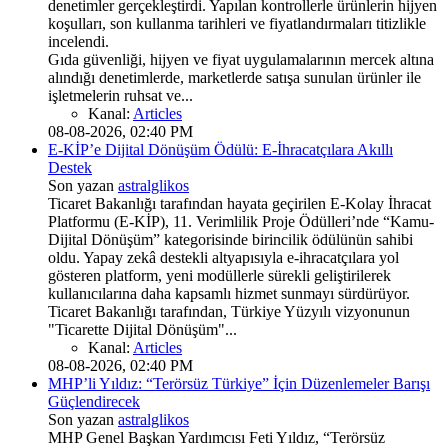
denetimler gerçekleştirdi. Yapılan kontrollerle ürünlerin hijyen
koşulları, son kullanma tarihleri ve fiyatlandırmaları titizlikle
incelendi.
Gıda güvenliği, hijyen ve fiyat uygulamalarının mercek altına
alındığı denetimlerde, marketlerde satışa sunulan ürünler ile
işletmelerin ruhsat ve...
Kanal:
Articles
08-08-2026, 02:40 PM
E-KİP’e Dijital Dönüşüm Ödülü: E-İhracatçılara Akıllı
Destek
Son yazan
astralglikos
Ticaret Bakanlığı tarafından hayata geçirilen E-Kolay İhracat
Platformu (E-KİP), 11. Verimlilik Proje Ödülleri’nde “Kamu-
Dijital Dönüşüm” kategorisinde birincilik ödülünün sahibi
oldu. Yapay zekâ destekli altyapısıyla e-ihracatçılara yol
gösteren platform, yeni modüllerle sürekli geliştirilerek
kullanıcılarına daha kapsamlı hizmet sunmayı sürdürüyor.
Ticaret Bakanlığı tarafından, Türkiye Yüzyılı vizyonunun
"Ticarette Dijital Dönüşüm"...
Kanal:
Articles
08-08-2026, 02:40 PM
MHP’li Yıldız: “Terörsüz Türkiye” İçin Düzenlemeler Barışı
Güçlendirecek
Son yazan
astralglikos
MHP Genel Başkan Yardımcısı Feti Yıldız, “Terörsüz