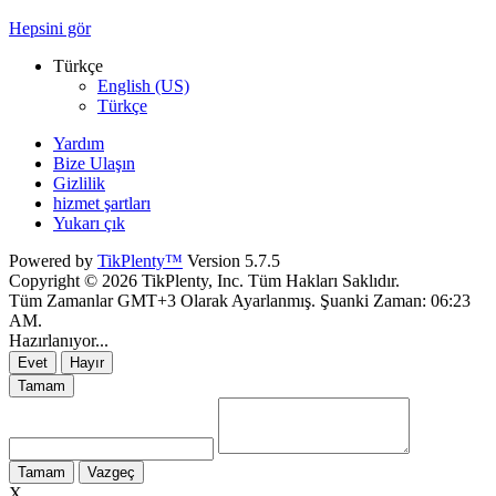
Hepsini gör
Türkçe
English (US)
Türkçe
Yardım
Bize Ulaşın
Gizlilik
hizmet şartları
Yukarı çık
Powered by
TikPlenty™
Version 5.7.5
Copyright © 2026 TikPlenty, Inc. Tüm Hakları Saklıdır.
Tüm Zamanlar GMT+3 Olarak Ayarlanmış. Şuanki Zaman:
06:23
AM
.
Hazırlanıyor...
Evet
Hayır
Tamam
Tamam
Vazgeç
X