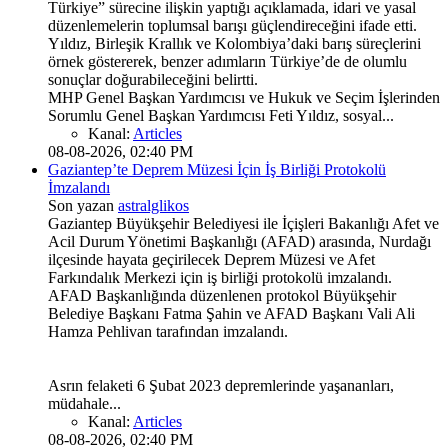
Türkiye” sürecine ilişkin yaptığı açıklamada, idari ve yasal
düzenlemelerin toplumsal barışı güçlendireceğini ifade etti.
Yıldız, Birleşik Krallık ve Kolombiya’daki barış süreçlerini
örnek göstererek, benzer adımların Türkiye’de de olumlu
sonuçlar doğurabileceğini belirtti.
MHP Genel Başkan Yardımcısı ve Hukuk ve Seçim İşlerinden
Sorumlu Genel Başkan Yardımcısı Feti Yıldız, sosyal...
Kanal:
Articles
08-08-2026, 02:40 PM
Gaziantep’te Deprem Müzesi İçin İş Birliği Protokolü
İmzalandı
Son yazan
astralglikos
Gaziantep Büyükşehir Belediyesi ile İçişleri Bakanlığı Afet ve
Acil Durum Yönetimi Başkanlığı (AFAD) arasında, Nurdağı
ilçesinde hayata geçirilecek Deprem Müzesi ve Afet
Farkındalık Merkezi için iş birliği protokolü imzalandı.
AFAD Başkanlığında düzenlenen protokol Büyükşehir
Belediye Başkanı Fatma Şahin ve AFAD Başkanı Vali Ali
Hamza Pehlivan tarafından imzalandı.
Asrın felaketi 6 Şubat 2023 depremlerinde yaşananları,
müdahale...
Kanal:
Articles
08-08-2026, 02:40 PM