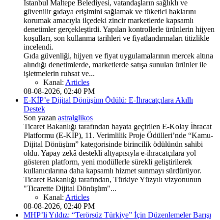
İstanbul Maltepe Belediyesi, vatandaşların sağlıklı ve
güvenilir gıdaya erişimini sağlamak ve tüketici haklarını
korumak amacıyla ilçedeki zincir marketlerde kapsamlı
denetimler gerçekleştirdi. Yapılan kontrollerle ürünlerin hijyen
koşulları, son kullanma tarihleri ve fiyatlandırmaları titizlikle
incelendi.
Gıda güvenliği, hijyen ve fiyat uygulamalarının mercek altına
alındığı denetimlerde, marketlerde satışa sunulan ürünler ile
işletmelerin ruhsat ve...
Kanal:
Articles
08-08-2026, 02:40 PM
E-KİP’e Dijital Dönüşüm Ödülü: E-İhracatçılara Akıllı
Destek
Son yazan
astralglikos
Ticaret Bakanlığı tarafından hayata geçirilen E-Kolay İhracat
Platformu (E-KİP), 11. Verimlilik Proje Ödülleri’nde “Kamu-
Dijital Dönüşüm” kategorisinde birincilik ödülünün sahibi
oldu. Yapay zekâ destekli altyapısıyla e-ihracatçılara yol
gösteren platform, yeni modüllerle sürekli geliştirilerek
kullanıcılarına daha kapsamlı hizmet sunmayı sürdürüyor.
Ticaret Bakanlığı tarafından, Türkiye Yüzyılı vizyonunun
"Ticarette Dijital Dönüşüm"...
Kanal:
Articles
08-08-2026, 02:40 PM
MHP’li Yıldız: “Terörsüz Türkiye” İçin Düzenlemeler Barışı