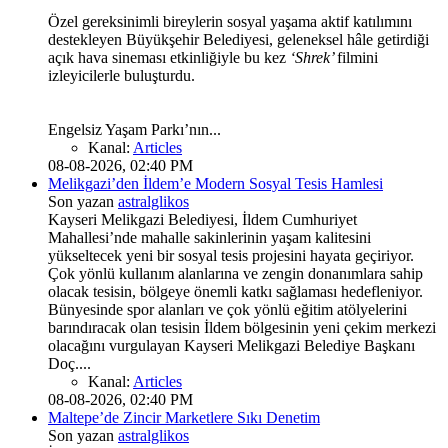
Özel gereksinimli bireylerin sosyal yaşama aktif katılımını
destekleyen Büyükşehir Belediyesi, geleneksel hâle getirdiği
açık hava sineması etkinliğiyle bu kez
‘Shrek’
filmini
izleyicilerle buluşturdu.
Engelsiz Yaşam Parkı’nın...
Kanal:
Articles
08-08-2026, 02:40 PM
Melikgazi’den İldem’e Modern Sosyal Tesis Hamlesi
Son yazan
astralglikos
Kayseri Melikgazi Belediyesi, İldem Cumhuriyet
Mahallesi’nde mahalle sakinlerinin yaşam kalitesini
yükseltecek yeni bir sosyal tesis projesini hayata geçiriyor.
Çok yönlü kullanım alanlarına ve zengin donanımlara sahip
olacak tesisin, bölgeye önemli katkı sağlaması hedefleniyor.
Bünyesinde spor alanları ve çok yönlü eğitim atölyelerini
barındıracak olan tesisin İldem bölgesinin yeni çekim merkezi
olacağını vurgulayan Kayseri Melikgazi Belediye Başkanı
Doç....
Kanal:
Articles
08-08-2026, 02:40 PM
Maltepe’de Zincir Marketlere Sıkı Denetim
Son yazan
astralglikos