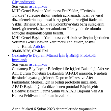
Güçlendirecek
Son yazan
astralglikos
MHP Genel Başkan Yardımcısı Feti Yıldız, “Terörsüz
Türkiye” sürecine ilişkin yaptığı açıklamada, idari ve yasal
düzenlemelerin toplumsal barışı güçlendireceğini ifade etti.
Yıldız, Birleşik Krallık ve Kolombiya’daki barış süreçlerini
örnek göstererek, benzer adımların Türkiye’de de olumlu
sonuçlar doğurabileceğini belirtti.
MHP Genel Başkan Yardımcısı ve Hukuk ve Seçim İşlerinden
Sorumlu Genel Başkan Yardımcısı Feti Yıldız, sosyal...
Kanal:
Articles
08-08-2026, 02:40 PM
Gaziantep’te Deprem Müzesi İçin İş Birliği Protokolü
İmzalandı
Son yazan
astralglikos
Gaziantep Büyükşehir Belediyesi ile İçişleri Bakanlığı Afet ve
Acil Durum Yönetimi Başkanlığı (AFAD) arasında, Nurdağı
ilçesinde hayata geçirilecek Deprem Müzesi ve Afet
Farkındalık Merkezi için iş birliği protokolü imzalandı.
AFAD Başkanlığında düzenlenen protokol Büyükşehir
Belediye Başkanı Fatma Şahin ve AFAD Başkanı Vali Ali
Hamza Pehlivan tarafından imzalandı.
Asrın felaketi 6 Şubat 2023 depremlerinde yaşananları,