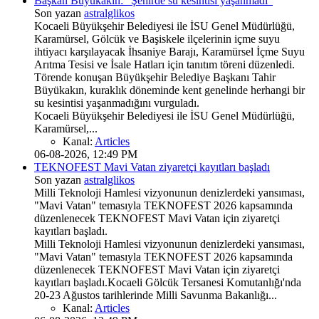
Başkan Büyükakın: "Şehirde su kesintisi yaşanmadı"
Son yazan
astralglikos
Kocaeli Büyükşehir Belediyesi ile İSU Genel Müdürlüğü,
Karamürsel, Gölcük ve Başiskele ilçelerinin içme suyu
ihtiyacı karşılayacak İhsaniye Barajı, Karamürsel İçme Suyu
Arıtma Tesisi ve İsale Hatları için tanıtım töreni düzenledi.
Törende konuşan Büyükşehir Belediye Başkanı Tahir
Büyükakın, kuraklık döneminde kent genelinde herhangi bir
su kesintisi yaşanmadığını vurguladı.
Kocaeli Büyükşehir Belediyesi ile İSU Genel Müdürlüğü,
Karamürsel,...
Kanal:
Articles
06-08-2026, 12:49 PM
TEKNOFEST Mavi Vatan ziyaretçi kayıtları başladı
Son yazan
astralglikos
Milli Teknoloji Hamlesi vizyonunun denizlerdeki yansıması,
"Mavi Vatan" temasıyla TEKNOFEST 2026 kapsamında
düzenlenecek TEKNOFEST Mavi Vatan için ziyaretçi
kayıtları başladı.
Milli Teknoloji Hamlesi vizyonunun denizlerdeki yansıması,
"Mavi Vatan" temasıyla TEKNOFEST 2026 kapsamında
düzenlenecek TEKNOFEST Mavi Vatan için ziyaretçi
kayıtları başladı.Kocaeli Gölcük Tersanesi Komutanlığı'nda
20-23 Ağustos tarihlerinde Milli Savunma Bakanlığı...
Kanal:
Articles