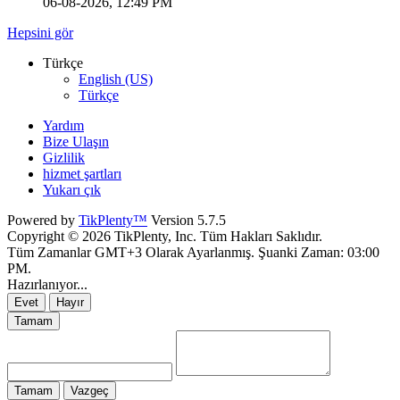
06-08-2026, 12:49 PM
Hepsini gör
Türkçe
English (US)
Türkçe
Yardım
Bize Ulaşın
Gizlilik
hizmet şartları
Yukarı çık
Powered by
TikPlenty™
Version 5.7.5
Copyright © 2026 TikPlenty, Inc. Tüm Hakları Saklıdır.
Tüm Zamanlar GMT+3 Olarak Ayarlanmış. Şuanki Zaman:
03:00
PM
.
Hazırlanıyor...
Evet
Hayır
Tamam
Tamam
Vazgeç