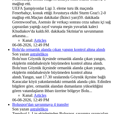
mağlup etti.
UEFA Şampiyonlar Ligi 3. eleme turu ilk maçında
Fenerbahçe, konuk ettiği Avusturya ekibi Sturm Graz'ı 2-0
mağlup etti.Maçtan dakikalar (İkinci yarı)59. dakikada
Greenwood'un, Asensio ile verkaçı sonrası ceza sahası içi sağ
çaprazdan yaptığı zayıf vuruşta meşin yuvarlak kaleci
Khudiakov'da kaldı.60. dakikada Skriniar'ın savunmanın
arkasına...
Kanal:
Articles
06-08-2026, 12:49 PM
Bolu'da ormanlık alanda çıkan yangın kontrol altına alındı
Son yazan
astralglikos
Bolu'nun Göynük ilçesinde ormanlık alanda çıkan yangın,
ekiplerin müdahalesiyle büyümeden kontrol altına alındı.
Bolu'nun Göynük ilçesinde ormanlık alanda çıkan yangın,
ekiplerin müdahalesiyle büyümeden kontrol altına
alındı.Yangın, saat 17.30 sıralarında Göynük ilçesine bağlı
Karacalar köyü yakınlarındaki ormanlık alanda çıktı. Edinilen
bilgilere göre, ormanlık alandan dumanların yükseldiğini
gören vatandaşların ihbarı üzerine bölgeye Bolu...
Kanal:
Articles
06-08-2026, 12:49 PM
Boluspor'dan savunmaya 4 transfer
Son yazan
astralglikos
Trendyol 1. Lig ekiplerinden Boluspor, savunma oyuncuları