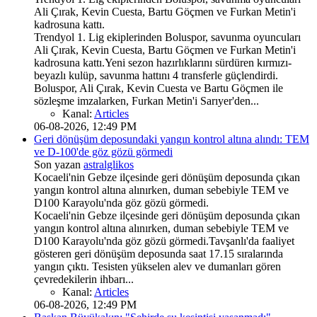
Ali Çırak, Kevin Cuesta, Bartu Göçmen ve Furkan Metin'i
kadrosuna kattı.
Trendyol 1. Lig ekiplerinden Boluspor, savunma oyuncuları
Ali Çırak, Kevin Cuesta, Bartu Göçmen ve Furkan Metin'i
kadrosuna kattı.Yeni sezon hazırlıklarını sürdüren kırmızı-
beyazlı kulüp, savunma hattını 4 transferle güçlendirdi.
Boluspor, Ali Çırak, Kevin Cuesta ve Bartu Göçmen ile
sözleşme imzalarken, Furkan Metin'i Sarıyer'den...
Kanal:
Articles
06-08-2026, 12:49 PM
Geri dönüşüm deposundaki yangın kontrol altına alındı: TEM
ve D-100'de göz gözü görmedi
Son yazan
astralglikos
Kocaeli'nin Gebze ilçesinde geri dönüşüm deposunda çıkan
yangın kontrol altına alınırken, duman sebebiyle TEM ve
D100 Karayolu'nda göz gözü görmedi.
Kocaeli'nin Gebze ilçesinde geri dönüşüm deposunda çıkan
yangın kontrol altına alınırken, duman sebebiyle TEM ve
D100 Karayolu'nda göz gözü görmedi.Tavşanlı'da faaliyet
gösteren geri dönüşüm deposunda saat 17.15 sıralarında
yangın çıktı. Tesisten yükselen alev ve dumanları gören
çevredekilerin ihbarı...
Kanal:
Articles
06-08-2026, 12:49 PM