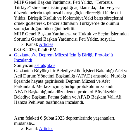
MHP Genel Başkan Yardımcısı Feti Yıldız, “Terörsüz
Türkiye” sürecine ilişkin yaptığı açıklamada, idari ve yasal
düzenlemelerin toplumsal barışı güçlendireceğini ifade etti.
Yıldız, Birleşik Krallık ve Kolombiya’daki barış süreçlerini
örnek göstererek, benzer adımların Türkiye’de de olumlu
sonuçlar doğurabileceğini belirtti.
MHP Genel Başkan Yardımcısı ve Hukuk ve Seçim İşlerinden
Sorumlu Genel Başkan Yardımcısı Feti Yıldız, sosyal...
Kanal:
Articles
08-08-2026, 02:40 PM
Gaziantep’te Deprem Müzesi İçin İş Birliği Protokolü
İmzalandı
Son yazan
astralglikos
Gaziantep Büyükşehir Belediyesi ile İçişleri Bakanlığı Afet ve
Acil Durum Yönetimi Başkanlığı (AFAD) arasında, Nurdağı
ilçesinde hayata geçirilecek Deprem Müzesi ve Afet
Farkındalık Merkezi için iş birliği protokolü imzalandı.
AFAD Başkanlığında düzenlenen protokol Büyükşehir
Belediye Başkanı Fatma Şahin ve AFAD Başkanı Vali Ali
Hamza Pehlivan tarafından imzalandı.
Asrın felaketi 6 Şubat 2023 depremlerinde yaşananları,
müdahale...
Kanal:
Articles