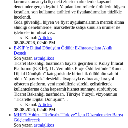
korumak amacıyla ilçedeki zincir marketlerde kapsamlı
denetimler gerçekleştirdi. Yapılan kontrollerle ürünlerin hijyen
koşulları, son kullanma tarihleri ve fiyatlandırmaları titizlikle
incelendi.
Gıda güvenliği, hijyen ve fiyat uygulamalarının mercek altına
alındığı denetimlerde, marketlerde satışa sunulan ürünler ile
işletmelerin ruhsat ve...
Kanal:
Articles
08-08-2026, 02:40 PM
E-KİP’e Dijital Dönüşüm Ödülü: E-İhracatçılara Akıllı
Destek
Son yazan
astralglikos
Ticaret Bakanlığı tarafından hayata geçirilen E-Kolay İhracat
Platformu (E-KİP), 11. Verimlilik Proje Ödülleri’nde “Kamu-
Dijital Dönüşüm” kategorisinde birincilik ödülünün sahibi
oldu. Yapay zekâ destekli altyapısıyla e-ihracatçılara yol
gösteren platform, yeni modüllerle sürekli geliştirilerek
kullanıcılarına daha kapsamlı hizmet sunmayı sürdürüyor.
Ticaret Bakanlığı tarafından, Türkiye Yüzyılı vizyonunun
"Ticarette Dijital Dönüşüm"...
Kanal:
Articles
08-08-2026, 02:40 PM
MHP’li Yıldız: “Terörsüz Türkiye” İçin Düzenlemeler Barışı
Güçlendirecek
Son yazan
astralglikos