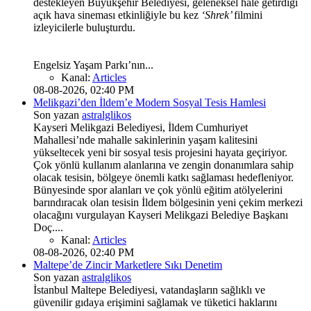
destekleyen Büyükşehir Belediyesi, geleneksel hâle getirdiği
açık hava sineması etkinliğiyle bu kez
‘Shrek’
filmini
izleyicilerle buluşturdu.
Engelsiz Yaşam Parkı’nın...
Kanal:
Articles
08-08-2026, 02:40 PM
Melikgazi’den İldem’e Modern Sosyal Tesis Hamlesi
Son yazan
astralglikos
Kayseri Melikgazi Belediyesi, İldem Cumhuriyet
Mahallesi’nde mahalle sakinlerinin yaşam kalitesini
yükseltecek yeni bir sosyal tesis projesini hayata geçiriyor.
Çok yönlü kullanım alanlarına ve zengin donanımlara sahip
olacak tesisin, bölgeye önemli katkı sağlaması hedefleniyor.
Bünyesinde spor alanları ve çok yönlü eğitim atölyelerini
barındıracak olan tesisin İldem bölgesinin yeni çekim merkezi
olacağını vurgulayan Kayseri Melikgazi Belediye Başkanı
Doç....
Kanal:
Articles
08-08-2026, 02:40 PM
Maltepe’de Zincir Marketlere Sıkı Denetim
Son yazan
astralglikos
İstanbul Maltepe Belediyesi, vatandaşların sağlıklı ve
güvenilir gıdaya erişimini sağlamak ve tüketici haklarını