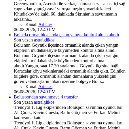
Greenwood'un, Asensio ile verkaçı sonrası ceza sahası içi sağ
çaprazdan yaptığı zayıf vuruşta meşin yuvarlak kaleci
Khudiakov'da kaldı.60. dakikada Skriniar'ın savunmanın
arkasına...
Kanal:
Articles
06-08-2026, 12:49 PM
Bolu'da ormanlık alanda çıkan yangın kontrol altına alındı
Son yazan
astralglikos
Bolu'nun Göynük ilçesinde ormanlık alanda çıkan yangın,
ekiplerin müdahalesiyle büyümeden kontrol altına alındı.
Bolu'nun Göynük ilçesinde ormanlık alanda çıkan yangın,
ekiplerin müdahalesiyle büyümeden kontrol altına
alındı.Yangın, saat 17.30 sıralarında Göynük ilçesine bağlı
Karacalar köyü yakınlarındaki ormanlık alanda çıktı. Edinilen
bilgilere göre, ormanlık alandan dumanların yükseldiğini
gören vatandaşların ihbarı üzerine bölgeye Bolu...
Kanal:
Articles
06-08-2026, 12:49 PM
Boluspor'dan savunmaya 4 transfer
Son yazan
astralglikos
Trendyol 1. Lig ekiplerinden Boluspor, savunma oyuncuları
Ali Çırak, Kevin Cuesta, Bartu Göçmen ve Furkan Metin'i
kadrosuna kattı.
Trendyol 1. Lig ekiplerinden Boluspor, savunma oyuncuları
Ali Çırak, Kevin Cuesta, Bartu Göçmen ve Furkan Metin'i