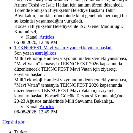
Arıtma Tesisi ve İsale Hatları için tanıtım töreni düzenledi.
Törende konuşan Büyükşehir Belediye Başkanı Tahir
Büyükakın, kuraklık döneminde kent genelinde herhangi bir
su kesintisi yaşanmadığını vurguladı.
Kocaeli Büyükşehir Belediyesi ile İSU Genel Müdürlüğü,
Karamürsel,...
Kanal:
Articles
06-08-2026, 12:49 PM
TEKNOFEST Mavi Vatan ziyaretçi kayıtları başladı
Son yazan
astralglikos
Milli Teknoloji Hamlesi vizyonunun denizlerdeki yansıması,
"Mavi Vatan" temasıyla TEKNOFEST 2026 kapsamında
düzenlenecek TEKNOFEST Mavi Vatan için ziyaretçi
kayıtları başladı.
Milli Teknoloji Hamlesi vizyonunun denizlerdeki yansıması,
"Mavi Vatan" temasıyla TEKNOFEST 2026 kapsamında
düzenlenecek TEKNOFEST Mavi Vatan için ziyaretçi
kayıtları başladı.Kocaeli Gölcük Tersanesi Komutanlığı'nda
20-23 Ağustos tarihlerinde Milli Savunma Bakanlığı...
Kanal:
Articles
06-08-2026, 12:49 PM
Hepsini gör
Türkçe