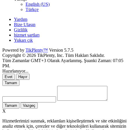
English (US)
Türkçe
Yardım
Bize Ulaşın
Gizlilik
hizmet şartları
Yukarı çık
Powered by
TikPlenty™
Version 5.7.5
Copyright © 2026 TikPlenty, Inc. Tüm Hakları Saklıdır.
Tüm Zamanlar GMT+3 Olarak Ayarlanmış. Şuanki Zaman:
07:05
PM
.
Hazırlanıyor...
Evet
Hayır
Tamam
Tamam
Vazgeç
X
Hizmetlerimizi sunmak, reklamları kişiselleştirmek ve site etkinliğini
analiz etmek için, çerezler ve diğer teknolojileri kullanarak sitemizin