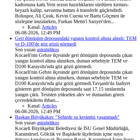
kadrosuna kattı.Yeni sezon hazırlıklarını sürdüren kırmızı-
beyazlı kulüp, savunma hattını 4 transferle güçlendirdi.
Boluspor, Ali Çırak, Kevin Cuesta ve Bartu Göçmen ile
sözleşme imzalarken, Furkan Metin'i Sarıyer'den...
Kanal:
Articles
06-08-2026, 12:49 PM
Geri dönüşüm deposundaki yangın kontrol altına alındı: TEM
ve D-100'de göz gözü görmedi
Son yazan
astralglikos
Kocaeli'nin Gebze ilçesinde geri dönüşüm deposunda çıkan
yangın kontrol altına alınırken, duman sebebiyle TEM ve
D100 Karayolu'nda göz gözü görmedi.
Kocaeli'nin Gebze ilçesinde geri dönüşüm deposunda çıkan
yangın kontrol altına alınırken, duman sebebiyle TEM ve
D100 Karayolu'nda göz gözü görmedi.Tavşanlı'da faaliyet
gösteren geri dönüşüm deposunda saat 17.15 sıralarında
yangın çıktı. Tesisten yükselen alev ve dumanları gören
çevredekilerin ihbarı...
Kanal:
Articles
06-08-2026, 12:49 PM
Başkan Büyükakın: "Şehirde su kesintisi yaşanmadı"
Son yazan
astralglikos
Kocaeli Büyükşehir Belediyesi ile İSU Genel Müdürlüğü,
Karamürsel, Gölcük ve Başiskele ilçelerinin içme suyu
ihtiyacı karşılayacak İhsaniye Barajı, Karamürsel İçme Suyu