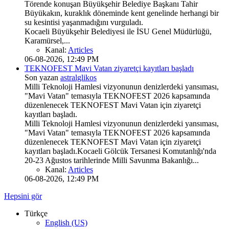
Törende konuşan Büyükşehir Belediye Başkanı Tahir
Büyükakın, kuraklık döneminde kent genelinde herhangi bir
su kesintisi yaşanmadığını vurguladı.
Kocaeli Büyükşehir Belediyesi ile İSU Genel Müdürlüğü,
Karamürsel,...
Kanal:
Articles
06-08-2026, 12:49 PM
TEKNOFEST Mavi Vatan ziyaretçi kayıtları başladı
Son yazan
astralglikos
Milli Teknoloji Hamlesi vizyonunun denizlerdeki yansıması,
"Mavi Vatan" temasıyla TEKNOFEST 2026 kapsamında
düzenlenecek TEKNOFEST Mavi Vatan için ziyaretçi
kayıtları başladı.
Milli Teknoloji Hamlesi vizyonunun denizlerdeki yansıması,
"Mavi Vatan" temasıyla TEKNOFEST 2026 kapsamında
düzenlenecek TEKNOFEST Mavi Vatan için ziyaretçi
kayıtları başladı.Kocaeli Gölcük Tersanesi Komutanlığı'nda
20-23 Ağustos tarihlerinde Milli Savunma Bakanlığı...
Kanal:
Articles
06-08-2026, 12:49 PM
Hepsini gör
Türkçe
English (US)