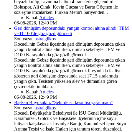
beyazlı kulüp, savunma hattını 4 transferle güçlendirdi.
Boluspor, Ali Çırak, Kevin Cuesta ve Bartu Göçmen ile
sözleşme imzalarken, Furkan Metin'i Sarıyer'den...
Kanal:
Articles
06-08-2026, 12:49 PM
Geri dönüşüm deposundaki yangın kontrol altına alındı: TEM
ve D-100'de göz gözü görmedi
Son yazan
astralglikos
Kocaeli'nin Gebze ilçesinde geri dönüşüm deposunda çıkan
yangın kontrol altına alınırken, duman sebebiyle TEM ve
D100 Karayolu'nda göz gözü görmedi.
Kocaeli'nin Gebze ilçesinde geri dönüşüm deposunda çıkan
yangın kontrol altına alınırken, duman sebebiyle TEM ve
D100 Karayolu'nda göz gözü görmedi.Tavşanlı'da faaliyet
gösteren geri dönüşüm deposunda saat 17.15 sıralarında
yangın çıktı. Tesisten yükselen alev ve dumanları gören
çevredekilerin ihbarı...
Kanal:
Articles
06-08-2026, 12:49 PM
Başkan Büyükakın: "Şehirde su kesintisi yaşanmadı"
Son yazan
astralglikos
Kocaeli Büyükşehir Belediyesi ile İSU Genel Müdürlüğü,
Karamürsel, Gölcük ve Başiskele ilçelerinin içme suyu
ihtiyacı karşılayacak İhsaniye Barajı, Karamürsel İçme Suyu
Arıtma Tesisi ve İsale Hatları için tanıtım töreni düzenledi.