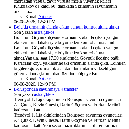
çaprazdan yaptığı zayıf vuruşta meşin yuvarlak kaleci
Khudiakov'da kaldı.60. dakikada Skriniar'ın savunmanın
arkasına...
Kanal:
Articles
06-08-2026, 12:49 PM
Bolu'da ormanlık alanda çıkan yangın kontrol altına alındı
Son yazan
astralglikos
Bolu'nun Göynük ilçesinde ormanlık alanda çıkan yangın,
ekiplerin müdahalesiyle büyümeden kontrol altına alındı.
Bolu'nun Göynük ilçesinde ormanlık alanda çıkan yangın,
ekiplerin müdahalesiyle büyümeden kontrol altına
alındı.Yangın, saat 17.30 sıralarında Göynük ilçesine bağlı
Karacalar köyü yakınlarındaki ormanlık alanda çıktı. Edinilen
bilgilere göre, ormanlık alandan dumanların yükseldiğini
gören vatandaşların ihbarı üzerine bölgeye Bolu...
Kanal:
Articles
06-08-2026, 12:49 PM
Boluspor'dan savunmaya 4 transfer
Son yazan
astralglikos
Trendyol 1. Lig ekiplerinden Boluspor, savunma oyuncuları
Ali Çırak, Kevin Cuesta, Bartu Göçmen ve Furkan Metin'i
kadrosuna kattı.
Trendyol 1. Lig ekiplerinden Boluspor, savunma oyuncuları
Ali Çırak, Kevin Cuesta, Bartu Göçmen ve Furkan Metin'i
kadrosuna kattı.Yeni sezon hazırlıklarını sürdüren kırmızı-