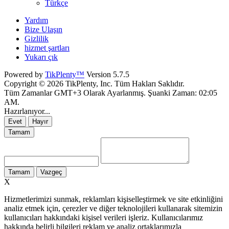
Türkçe
Yardım
Bize Ulaşın
Gizlilik
hizmet şartları
Yukarı çık
Powered by
TikPlenty™
Version 5.7.5
Copyright © 2026 TikPlenty, Inc. Tüm Hakları Saklıdır.
Tüm Zamanlar GMT+3 Olarak Ayarlanmış. Şuanki Zaman:
02:05
AM
.
Hazırlanıyor...
Evet
Hayır
Tamam
Tamam
Vazgeç
X
Hizmetlerimizi sunmak, reklamları kişiselleştirmek ve site etkinliğini
analiz etmek için, çerezler ve diğer teknolojileri kullanarak sitemizin
kullanıcıları hakkındaki kişisel verileri işleriz. Kullanıcılarımız
hakkında belirli bilgileri reklam ve analiz ortaklarımızla