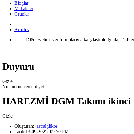
Bloglar
Makaleler
Gruplar
Articles
Diğer webmaster forumlarıyla karşılaştırıldığında, TikPle
Duyuru
Gizle
No announcement yet.
HAREZMİ DGM Takımı ikinci ke
Gizle
Oluşturan:
astralglikos
Tarih 13-09-2025, 09:50 PM