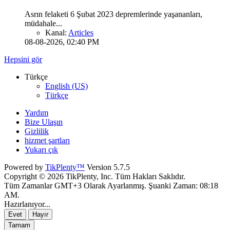
Asrın felaketi 6 Şubat 2023 depremlerinde yaşananları,
müdahale...
Kanal:
Articles
08-08-2026, 02:40 PM
Hepsini gör
Türkçe
English (US)
Türkçe
Yardım
Bize Ulaşın
Gizlilik
hizmet şartları
Yukarı çık
Powered by
TikPlenty™
Version 5.7.5
Copyright © 2026 TikPlenty, Inc. Tüm Hakları Saklıdır.
Tüm Zamanlar GMT+3 Olarak Ayarlanmış. Şuanki Zaman:
08:18
AM
.
Hazırlanıyor...
Evet
Hayır
Tamam