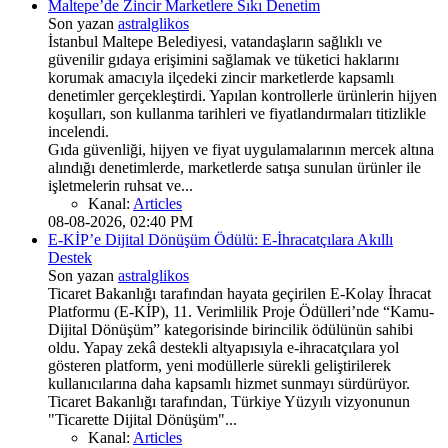
Maltepe’de Zincir Marketlere Sıkı Denetim
Son yazan
astralglikos
İstanbul Maltepe Belediyesi, vatandaşların sağlıklı ve
güvenilir gıdaya erişimini sağlamak ve tüketici haklarını
korumak amacıyla ilçedeki zincir marketlerde kapsamlı
denetimler gerçekleştirdi. Yapılan kontrollerle ürünlerin hijyen
koşulları, son kullanma tarihleri ve fiyatlandırmaları titizlikle
incelendi.
Gıda güvenliği, hijyen ve fiyat uygulamalarının mercek altına
alındığı denetimlerde, marketlerde satışa sunulan ürünler ile
işletmelerin ruhsat ve...
Kanal:
Articles
08-08-2026, 02:40 PM
E-KİP’e Dijital Dönüşüm Ödülü: E-İhracatçılara Akıllı
Destek
Son yazan
astralglikos
Ticaret Bakanlığı tarafından hayata geçirilen E-Kolay İhracat
Platformu (E-KİP), 11. Verimlilik Proje Ödülleri’nde “Kamu-
Dijital Dönüşüm” kategorisinde birincilik ödülünün sahibi
oldu. Yapay zekâ destekli altyapısıyla e-ihracatçılara yol
gösteren platform, yeni modüllerle sürekli geliştirilerek
kullanıcılarına daha kapsamlı hizmet sunmayı sürdürüyor.
Ticaret Bakanlığı tarafından, Türkiye Yüzyılı vizyonunun
"Ticarette Dijital Dönüşüm"...
Kanal:
Articles