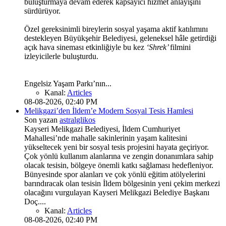
buluşturmaya devam ederek kapsayıcı hizmet anlayışını
sürdürüyor.
Özel gereksinimli bireylerin sosyal yaşama aktif katılımını
destekleyen Büyükşehir Belediyesi, geleneksel hâle getirdiği
açık hava sineması etkinliğiyle bu kez
‘Shrek’
filmini
izleyicilerle buluşturdu.
Engelsiz Yaşam Parkı’nın...
Kanal:
Articles
08-08-2026, 02:40 PM
Melikgazi’den İldem’e Modern Sosyal Tesis Hamlesi
Son yazan
astralglikos
Kayseri Melikgazi Belediyesi, İldem Cumhuriyet
Mahallesi’nde mahalle sakinlerinin yaşam kalitesini
yükseltecek yeni bir sosyal tesis projesini hayata geçiriyor.
Çok yönlü kullanım alanlarına ve zengin donanımlara sahip
olacak tesisin, bölgeye önemli katkı sağlaması hedefleniyor.
Bünyesinde spor alanları ve çok yönlü eğitim atölyelerini
barındıracak olan tesisin İldem bölgesinin yeni çekim merkezi
olacağını vurgulayan Kayseri Melikgazi Belediye Başkanı
Doç....
Kanal:
Articles
08-08-2026, 02:40 PM