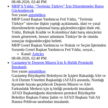
08-08-2026, 02:40 PM
MHP’li Yıldız: “Terörsüz Türkiye” İçin Düzenlemeler Barışı
Güçlendirecek
Son yazan
astralglikos
MHP Genel Başkan Yardımcısı Feti Yıldız, “Terörsüz
Türkiye” sürecine ilişkin yaptığı açıklamada, idari ve yasal
düzenlemelerin toplumsal barışı güçlendireceğini ifade etti.
Yıldız, Birleşik Krallık ve Kolombiya’daki barış süreçlerini
örnek göstererek, benzer adımların Türkiye’de de olumlu
sonuçlar doğurabileceğini belirtti.
MHP Genel Başkan Yardımcısı ve Hukuk ve Seçim İşlerinden
Sorumlu Genel Başkan Yardımcısı Feti Yıldız, sosyal...
Kanal:
Articles
08-08-2026, 02:40 PM
Gaziantep’te Deprem Müzesi İçin İş Birliği Protokolü
İmzalandı
Son yazan
astralglikos
Gaziantep Büyükşehir Belediyesi ile İçişleri Bakanlığı Afet ve
Acil Durum Yönetimi Başkanlığı (AFAD) arasında, Nurdağı
ilçesinde hayata geçirilecek Deprem Müzesi ve Afet
Farkındalık Merkezi için iş birliği protokolü imzalandı.
AFAD Başkanlığında düzenlenen protokol Büyükşehir
Belediye Başkanı Fatma Şahin ve AFAD Başkanı Vali Ali
Hamza Pehlivan tarafından imzalandı.