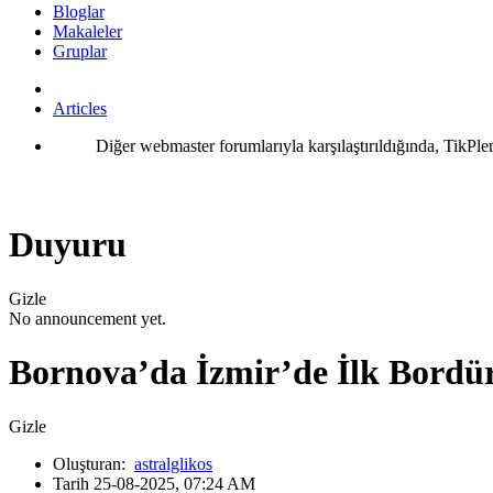
Bloglar
Makaleler
Gruplar
Articles
Diğer webmaster forumlarıyla karşılaştırıldığında, TikPle
Duyuru
Gizle
No announcement yet.
Bornova’da İzmir’de İlk Bordür
Gizle
Oluşturan:
astralglikos
Tarih 25-08-2025, 07:24 AM