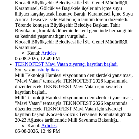
Kocaeli Büyükşehir Belediyesi ile İSU Genel Müdürlüğü,
Karamürsel, Gölcük ve Başiskele ilçelerinin içme suyu
ihtiyacı karşılayacak İhsaniye Barajı, Karamürsel İçme Suyu
Arıtma Tesisi ve İsale Hatları için tanıtım töreni düzenledi.
Törende konuşan Büyükşehir Belediye Başkanı Tahir
Büyükakın, kuraklık döneminde kent genelinde herhangi bir
su kesintisi yaşanmadığını vurguladı.
Kocaeli Büyükşehir Belediyesi ile İSU Genel Müdürlüğü,
Karamürsel,...
Kanal:
Articles
06-08-2026, 12:49 PM
TEKNOFEST Mavi Vatan ziyaretçi kayıtları başladı
Son yazan
astralglikos
Milli Teknoloji Hamlesi vizyonunun denizlerdeki yansıması,
"Mavi Vatan" temasıyla TEKNOFEST 2026 kapsamında
düzenlenecek TEKNOFEST Mavi Vatan için ziyaretçi
kayıtları başladı.
Milli Teknoloji Hamlesi vizyonunun denizlerdeki yansıması,
"Mavi Vatan" temasıyla TEKNOFEST 2026 kapsamında
düzenlenecek TEKNOFEST Mavi Vatan için ziyaretçi
kayıtları başladı.Kocaeli Gölcük Tersanesi Komutanlığı'nda
20-23 Ağustos tarihlerinde Milli Savunma Bakanlığı...
Kanal:
Articles
06-08-2026, 12:49 PM