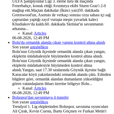
UEFA Şampiyonlar Ligi 3. eleme turu ilk maçında
Fenerbahçe, konuk ettiği Avusturya ekibi Sturm Graz'ı 2-0
mağlup etti.Maçtan dakikalar (İkinci yarı)59. dakikada
Greenwood'un, Asensio ile verkaçı sonrası ceza sahası içi sağ
çaprazdan yaptığı zayıf vuruşta meşin yuvarlak kaleci
Khudiakov'da kaldı.60. dakikada Skriniar'ın savunmanın
arkasına...
Kanal:
Articles
06-08-2026, 12:49 PM
Bolu'da ormanlık alanda çıkan yangın kontrol altına alındı
Son yazan
astralglikos
Bolu'nun Göynük ilçesinde ormanlık alanda çıkan yangın,
ekiplerin müdahalesiyle büyümeden kontrol altına alındı.
Bolu'nun Göynük ilçesinde ormanlık alanda çıkan yangın,
ekiplerin müdahalesiyle büyümeden kontrol altına
alındı.Yangın, saat 17.30 sıralarında Göynük ilçesine bağlı
Karacalar köyü yakınlarındaki ormanlık alanda çıktı. Edinilen
bilgilere göre, ormanlık alandan dumanların yükseldiğini
gören vatandaşların ihbarı üzerine bölgeye Bolu...
Kanal:
Articles
06-08-2026, 12:49 PM
Boluspor'dan savunmaya 4 transfer
Son yazan
astralglikos
Trendyol 1. Lig ekiplerinden Boluspor, savunma oyuncuları
Ali Çırak, Kevin Cuesta, Bartu Göçmen ve Furkan Metin'i