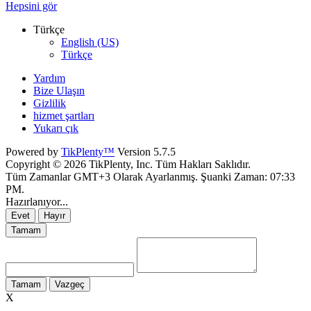
Hepsini gör
Türkçe
English (US)
Türkçe
Yardım
Bize Ulaşın
Gizlilik
hizmet şartları
Yukarı çık
Powered by
TikPlenty™
Version 5.7.5
Copyright © 2026 TikPlenty, Inc. Tüm Hakları Saklıdır.
Tüm Zamanlar GMT+3 Olarak Ayarlanmış. Şuanki Zaman:
07:33
PM
.
Hazırlanıyor...
Evet
Hayır
Tamam
Tamam
Vazgeç
X