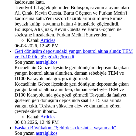
kadrosuna kattı.
Trendyol 1. Lig ekiplerinden Boluspor, savunma oyuncuları
Ali Çırak, Kevin Cuesta, Bartu Göçmen ve Furkan Metin'i
kadrosuna kattı.Yeni sezon hazırlıklarını sürdüren kırmızı-
beyazlı kulüp, savunma hattını 4 transferle güçlendirdi.
Boluspor, Ali Çırak, Kevin Cuesta ve Bartu Göçmen ile
sözleşme imzalarken, Furkan Metin'i Sarıyer'den...
Kanal:
Articles
06-08-2026, 12:49 PM
Geri dönüşüm deposundaki yangın kontrol altına alındı: TEM
ve D-100'de göz gözü görmedi
Son yazan
astralglikos
Kocaeli'nin Gebze ilçesinde geri dönüşüm deposunda çıkan
yangın kontrol altına alınırken, duman sebebiyle TEM ve
D100 Karayolu'nda göz gözü görmedi.
Kocaeli'nin Gebze ilçesinde geri dönüşüm deposunda çıkan
yangın kontrol altına alınırken, duman sebebiyle TEM ve
D100 Karayolu'nda göz gözü görmedi.Tavşanlı'da faaliyet
gösteren geri dönüşüm deposunda saat 17.15 sıralarında
yangın çıktı. Tesisten yükselen alev ve dumanları gören
çevredekilerin ihbarı...
Kanal:
Articles
06-08-2026, 12:49 PM
Başkan Büyükakın: "Şehirde su kesintisi yaşanmadı"
Son yazan
astralglikos