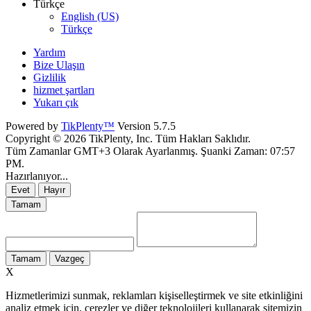
Türkçe
English (US)
Türkçe
Yardım
Bize Ulaşın
Gizlilik
hizmet şartları
Yukarı çık
Powered by
TikPlenty™
Version 5.7.5
Copyright © 2026 TikPlenty, Inc. Tüm Hakları Saklıdır.
Tüm Zamanlar GMT+3 Olarak Ayarlanmış. Şuanki Zaman:
07:57
PM
.
Hazırlanıyor...
Evet
Hayır
Tamam
Tamam
Vazgeç
X
Hizmetlerimizi sunmak, reklamları kişiselleştirmek ve site etkinliğini
analiz etmek için, çerezler ve diğer teknolojileri kullanarak sitemizin