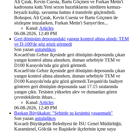
Ali Çırak, Kevin Cuesta, Bartu Göçmen ve Furkan Metin'i
kadrosuna kattı.Yeni sezon hazırlıklarını sürdüren kırmızı-
beyazlı kulüp, savunma hattını 4 transferle güçlendirdi.
Boluspor, Ali Çırak, Kevin Cuesta ve Bartu Göçmen ile
sözleşme imzalarken, Furkan Metin'i Sarıyer'den...
Kanal:
Articles
06-08-2026, 12:49 PM
Geri dönüşüm deposundaki yangın kontrol altına alındı: TEM
ve D-100'de göz gözü görmedi
Son yazan
astralglikos
Kocaeli'nin Gebze ilçesinde geri dönüşüm deposunda çıkan
yangın kontrol altına alınırken, duman sebebiyle TEM ve
D100 Karayolu'nda göz gözü görmedi.
Kocaeli'nin Gebze ilçesinde geri dönüşüm deposunda çıkan
yangın kontrol altına alınırken, duman sebebiyle TEM ve
D100 Karayolu'nda göz gözü görmedi.Tavşanlı'da faaliyet
gösteren geri dönüşüm deposunda saat 17.15 sıralarında
yangın çıktı. Tesisten yükselen alev ve dumanları gören
çevredekilerin ihbarı...
Kanal:
Articles
06-08-2026, 12:49 PM
Başkan Büyükakın: "Şehirde su kesintisi yaşanmadı"
Son yazan
astralglikos
Kocaeli Büyükşehir Belediyesi ile İSU Genel Müdürlüğü,
Karamürsel, Gölcük ve Başiskele ilçelerinin içme suyu