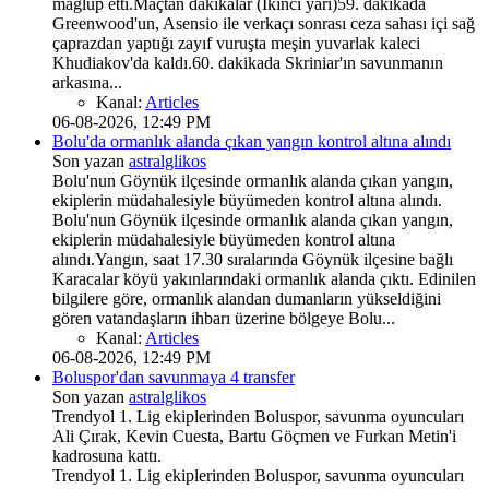
mağlup etti.Maçtan dakikalar (İkinci yarı)59. dakikada
Greenwood'un, Asensio ile verkaçı sonrası ceza sahası içi sağ
çaprazdan yaptığı zayıf vuruşta meşin yuvarlak kaleci
Khudiakov'da kaldı.60. dakikada Skriniar'ın savunmanın
arkasına...
Kanal:
Articles
06-08-2026, 12:49 PM
Bolu'da ormanlık alanda çıkan yangın kontrol altına alındı
Son yazan
astralglikos
Bolu'nun Göynük ilçesinde ormanlık alanda çıkan yangın,
ekiplerin müdahalesiyle büyümeden kontrol altına alındı.
Bolu'nun Göynük ilçesinde ormanlık alanda çıkan yangın,
ekiplerin müdahalesiyle büyümeden kontrol altına
alındı.Yangın, saat 17.30 sıralarında Göynük ilçesine bağlı
Karacalar köyü yakınlarındaki ormanlık alanda çıktı. Edinilen
bilgilere göre, ormanlık alandan dumanların yükseldiğini
gören vatandaşların ihbarı üzerine bölgeye Bolu...
Kanal:
Articles
06-08-2026, 12:49 PM
Boluspor'dan savunmaya 4 transfer
Son yazan
astralglikos
Trendyol 1. Lig ekiplerinden Boluspor, savunma oyuncuları
Ali Çırak, Kevin Cuesta, Bartu Göçmen ve Furkan Metin'i
kadrosuna kattı.
Trendyol 1. Lig ekiplerinden Boluspor, savunma oyuncuları