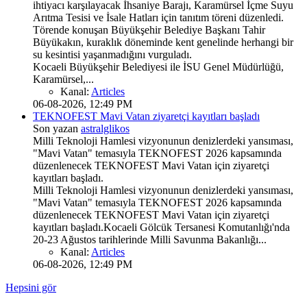
ihtiyacı karşılayacak İhsaniye Barajı, Karamürsel İçme Suyu
Arıtma Tesisi ve İsale Hatları için tanıtım töreni düzenledi.
Törende konuşan Büyükşehir Belediye Başkanı Tahir
Büyükakın, kuraklık döneminde kent genelinde herhangi bir
su kesintisi yaşanmadığını vurguladı.
Kocaeli Büyükşehir Belediyesi ile İSU Genel Müdürlüğü,
Karamürsel,...
Kanal:
Articles
06-08-2026, 12:49 PM
TEKNOFEST Mavi Vatan ziyaretçi kayıtları başladı
Son yazan
astralglikos
Milli Teknoloji Hamlesi vizyonunun denizlerdeki yansıması,
"Mavi Vatan" temasıyla TEKNOFEST 2026 kapsamında
düzenlenecek TEKNOFEST Mavi Vatan için ziyaretçi
kayıtları başladı.
Milli Teknoloji Hamlesi vizyonunun denizlerdeki yansıması,
"Mavi Vatan" temasıyla TEKNOFEST 2026 kapsamında
düzenlenecek TEKNOFEST Mavi Vatan için ziyaretçi
kayıtları başladı.Kocaeli Gölcük Tersanesi Komutanlığı'nda
20-23 Ağustos tarihlerinde Milli Savunma Bakanlığı...
Kanal:
Articles
06-08-2026, 12:49 PM
Hepsini gör