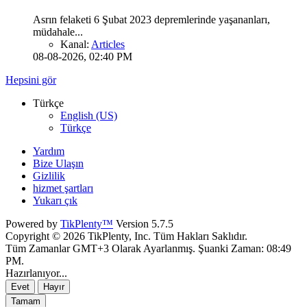
Asrın felaketi 6 Şubat 2023 depremlerinde yaşananları,
müdahale...
Kanal:
Articles
08-08-2026, 02:40 PM
Hepsini gör
Türkçe
English (US)
Türkçe
Yardım
Bize Ulaşın
Gizlilik
hizmet şartları
Yukarı çık
Powered by
TikPlenty™
Version 5.7.5
Copyright © 2026 TikPlenty, Inc. Tüm Hakları Saklıdır.
Tüm Zamanlar GMT+3 Olarak Ayarlanmış. Şuanki Zaman:
08:49
PM
.
Hazırlanıyor...
Evet
Hayır
Tamam