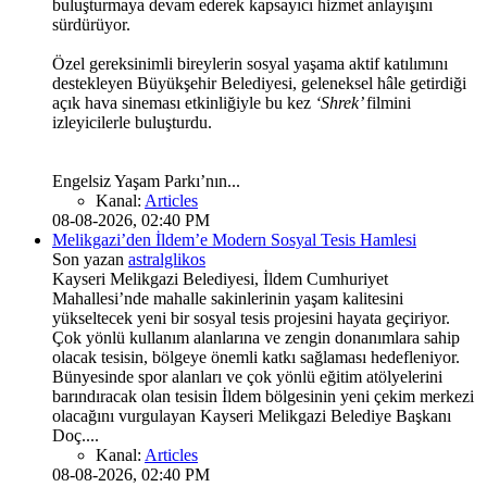
buluşturmaya devam ederek kapsayıcı hizmet anlayışını
sürdürüyor.
Özel gereksinimli bireylerin sosyal yaşama aktif katılımını
destekleyen Büyükşehir Belediyesi, geleneksel hâle getirdiği
açık hava sineması etkinliğiyle bu kez
‘Shrek’
filmini
izleyicilerle buluşturdu.
Engelsiz Yaşam Parkı’nın...
Kanal:
Articles
08-08-2026, 02:40 PM
Melikgazi’den İldem’e Modern Sosyal Tesis Hamlesi
Son yazan
astralglikos
Kayseri Melikgazi Belediyesi, İldem Cumhuriyet
Mahallesi’nde mahalle sakinlerinin yaşam kalitesini
yükseltecek yeni bir sosyal tesis projesini hayata geçiriyor.
Çok yönlü kullanım alanlarına ve zengin donanımlara sahip
olacak tesisin, bölgeye önemli katkı sağlaması hedefleniyor.
Bünyesinde spor alanları ve çok yönlü eğitim atölyelerini
barındıracak olan tesisin İldem bölgesinin yeni çekim merkezi
olacağını vurgulayan Kayseri Melikgazi Belediye Başkanı
Doç....
Kanal:
Articles
08-08-2026, 02:40 PM