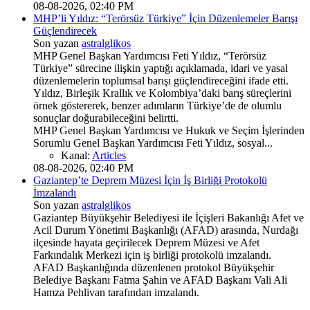
08-08-2026, 02:40 PM
MHP’li Yıldız: “Terörsüz Türkiye” İçin Düzenlemeler Barışı
Güçlendirecek
Son yazan
astralglikos
MHP Genel Başkan Yardımcısı Feti Yıldız, “Terörsüz
Türkiye” sürecine ilişkin yaptığı açıklamada, idari ve yasal
düzenlemelerin toplumsal barışı güçlendireceğini ifade etti.
Yıldız, Birleşik Krallık ve Kolombiya’daki barış süreçlerini
örnek göstererek, benzer adımların Türkiye’de de olumlu
sonuçlar doğurabileceğini belirtti.
MHP Genel Başkan Yardımcısı ve Hukuk ve Seçim İşlerinden
Sorumlu Genel Başkan Yardımcısı Feti Yıldız, sosyal...
Kanal:
Articles
08-08-2026, 02:40 PM
Gaziantep’te Deprem Müzesi İçin İş Birliği Protokolü
İmzalandı
Son yazan
astralglikos
Gaziantep Büyükşehir Belediyesi ile İçişleri Bakanlığı Afet ve
Acil Durum Yönetimi Başkanlığı (AFAD) arasında, Nurdağı
ilçesinde hayata geçirilecek Deprem Müzesi ve Afet
Farkındalık Merkezi için iş birliği protokolü imzalandı.
AFAD Başkanlığında düzenlenen protokol Büyükşehir
Belediye Başkanı Fatma Şahin ve AFAD Başkanı Vali Ali
Hamza Pehlivan tarafından imzalandı.