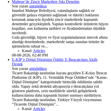
Maltepe’de Zincir Marketlere Sıkı Denetim
Son yazan
astralglikos
İstanbul Maltepe Belediyesi, vatandaşların sağlıklı ve
güvenilir gıdaya erişimini sağlamak ve tüketici haklarını
korumak amacıyla ilçedeki zincir marketlerde kapsamlı
denetimler gerçekleştirdi. Yapılan kontrollerle ürünlerin hijyen
koşulları, son kullanma tarihleri ve fiyatlandırmaları titizlikle
incelendi.
Gıda güvenliği, hijyen ve fiyat uygulamalarının mercek altına
alındığı denetimlerde, marketlerde satışa sunulan ürünler ile
işletmelerin ruhsat ve...
Kanal:
Articles
08-08-2026, 02:40 PM
E-KİP’e Dijital Dönüşüm Ödülü: E-İhracatçılara Akıllı
Destek
Son yazan
astralglikos
Ticaret Bakanlığı tarafından hayata geçirilen E-Kolay İhracat
Platformu (E-KİP), 11. Verimlilik Proje Ödülleri’nde “Kamu-
Dijital Dönüşüm” kategorisinde birincilik ödülünün sahibi
oldu. Yapay zekâ destekli altyapısıyla e-ihracatçılara yol
gösteren platform, yeni modüllerle sürekli geliştirilerek
kullanıcılarına daha kapsamlı hizmet sunmayı sürdürüyor.
Ticaret Bakanlığı tarafından, Türkiye Yüzyılı vizyonunun
"Ticarette Dijital Dönüşüm"...
Kanal:
Articles