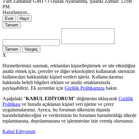
Tüm Zamanlar GMT+3 Olarak Ayarlanmış. Şuanki Zaman:
12:08
PM
.
Hazırlanıyor...
Evet
Hayır
Tamam
Tamam
Vazgeç
X
Hizmetlerimizi sunmak, reklamları kişiselleştirmek ve site etkinliğini
analiz etmek için, çerezler ve diğer teknolojileri kullanarak sitemizin
kullanıcıları hakkındaki kişisel verileri işleriz. Kullanıcılarımız
hakkında belirli bilgileri reklam ve analiz ortaklarımızla
paylaşabiliriz. Ek ayrıntılar için
Gizlilik Politikamıza
bakın.
Aşağıdaki "
KABUL EDİYORUM
" düğmesini tıklayarak
Gizlilik
Politikası
ve burada açıklanan kişisel veri işleme ve çerez
uygulamalarımız. Ayrıca, bu forumun ülkenizin dışında
barındırılabileceğini ve verilerinizin bu forumun barındırıldığı ülkede
toplanmasına, depolanmasına ve işlenmesine izin vermiş olursunuz.
Kabul Ediyorum