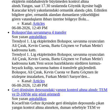
ekiplerin müdahalesiyle büyümeden kontrol altına
alındı.Yangın, saat 17.30 sıralarında Göynük ilçesine bağlı
Karacalar köyü yakınlarındaki ormanlık alanda çıktı. Edinilen
bilgilere göre, ormanlık alandan dumanların yükseldiğini
gören vatandaşların ihbarı üzerine bölgeye Bolu...
Kanal:
Articles
06-08-2026, 12:49 PM
Boluspor'dan savunmaya 4 transfer
Son yazan
astralglikos
Trendyol 1. Lig ekiplerinden Boluspor, savunma oyuncuları
Ali Çırak, Kevin Cuesta, Bartu Göçmen ve Furkan Metin'i
kadrosuna kattı.
Trendyol 1. Lig ekiplerinden Boluspor, savunma oyuncuları
Ali Çırak, Kevin Cuesta, Bartu Göçmen ve Furkan Metin'i
kadrosuna kattı.Yeni sezon hazırlıklarını sürdüren kırmızı-
beyazlı kulüp, savunma hattını 4 transferle güçlendirdi.
Boluspor, Ali Çırak, Kevin Cuesta ve Bartu Göçmen ile
sözleşme imzalarken, Furkan Metin'i Sarıyer'den...
Kanal:
Articles
06-08-2026, 12:49 PM
Geri dönüşüm deposundaki yangın kontrol altına alındı: TEM
ve D-100'de göz gözü görmedi
Son yazan
astralglikos
Kocaeli'nin Gebze ilçesinde geri dönüşüm deposunda çıkan
yangın kontrol altına alınırken, duman sebebiyle TEM ve