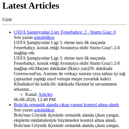
Latest Articles
Gizle
UEFA Şampiyonlar Ligi: Fenerbahçe: 2 - Sturm Graz: 0
Son yazan
astralglikos
UEFA Şampiyonlar Ligi 3. eleme turu ilk maçında
Fenerbahçe, konuk ettiği Avusturya ekibi Sturm Graz'ı 2-0
mağlup etti.
UEFA Şampiyonlar Ligi 3. eleme turu ilk maçında
Fenerbahçe, konuk ettiği Avusturya ekibi Sturm Graz'ı 2-0
mağlup etti.Maçtan dakikalar (İkinci yarı)59. dakikada
Greenwood'un, Asensio ile verkaçı sonrası ceza sahası içi sağ
çaprazdan yaptığı zayıf vuruşta meşin yuvarlak kaleci
Khudiakov'da kaldı.60. dakikada Skriniar'ın savunmanın
arkasına...
Kanal:
Articles
06-08-2026, 12:49 PM
Bolu'da ormanlık alanda çıkan yangın kontrol altına alındı
Son yazan
astralglikos
Bolu'nun Göynük ilçesinde ormanlık alanda çıkan yangın,
ekiplerin müdahalesiyle büyümeden kontrol altına alındı.
Bolu'nun Göynük ilçesinde ormanlık alanda çıkan yangın,