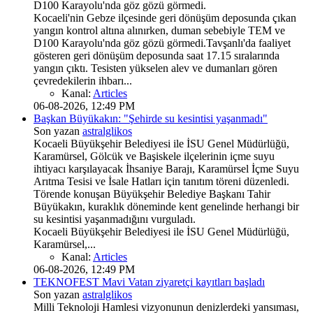
D100 Karayolu'nda göz gözü görmedi.
Kocaeli'nin Gebze ilçesinde geri dönüşüm deposunda çıkan
yangın kontrol altına alınırken, duman sebebiyle TEM ve
D100 Karayolu'nda göz gözü görmedi.Tavşanlı'da faaliyet
gösteren geri dönüşüm deposunda saat 17.15 sıralarında
yangın çıktı. Tesisten yükselen alev ve dumanları gören
çevredekilerin ihbarı...
Kanal:
Articles
06-08-2026, 12:49 PM
Başkan Büyükakın: "Şehirde su kesintisi yaşanmadı"
Son yazan
astralglikos
Kocaeli Büyükşehir Belediyesi ile İSU Genel Müdürlüğü,
Karamürsel, Gölcük ve Başiskele ilçelerinin içme suyu
ihtiyacı karşılayacak İhsaniye Barajı, Karamürsel İçme Suyu
Arıtma Tesisi ve İsale Hatları için tanıtım töreni düzenledi.
Törende konuşan Büyükşehir Belediye Başkanı Tahir
Büyükakın, kuraklık döneminde kent genelinde herhangi bir
su kesintisi yaşanmadığını vurguladı.
Kocaeli Büyükşehir Belediyesi ile İSU Genel Müdürlüğü,
Karamürsel,...
Kanal:
Articles
06-08-2026, 12:49 PM
TEKNOFEST Mavi Vatan ziyaretçi kayıtları başladı
Son yazan
astralglikos
Milli Teknoloji Hamlesi vizyonunun denizlerdeki yansıması,