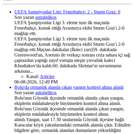
UEFA Şampiyonlar Ligi: Fenerbahçe: 2 - Sturm Graz: 0
Son yazan
astralglikos
UEFA Şampiyonlar Ligi 3. eleme turu ilk maçında
Fenerbahçe, konuk ettiği Avusturya ekibi Sturm Graz'ı 2-0
mağlup etti.
UEFA Şampiyonlar Ligi 3. eleme turu ilk maçında
Fenerbahçe, konuk ettiği Avusturya ekibi Sturm Graz'ı 2-0
mağlup etti.Maçtan dakikalar (İkinci yarı)59. dakikada
Greenwood'un, Asensio ile verkaçı sonrası ceza sahası içi sağ
çaprazdan yaptığı zayıf vuruşta meşin yuvarlak kaleci
Khudiakov'da kaldı.60. dakikada Skriniar'ın savunmanın
arkasına...
Kanal:
Articles
06-08-2026, 12:49 PM
Bolu'da ormanlık alanda çıkan yangın kontrol altına alındı
Son yazan
astralglikos
Bolu'nun Göynük ilçesinde ormanlık alanda çıkan yangın,
ekiplerin müdahalesiyle büyümeden kontrol altına alındı.
Bolu'nun Göynük ilçesinde ormanlık alanda çıkan yangın,
ekiplerin müdahalesiyle büyümeden kontrol altına
alındı.Yangın, saat 17.30 sıralarında Göynük ilçesine bağlı
Karacalar köyü yakınlarındaki ormanlık alanda çıktı. Edinilen
bilgilere göre, ormanlık alandan dumanların yükseldiğini