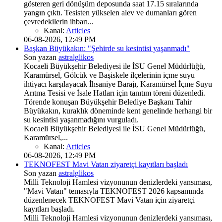
gösteren geri dönüşüm deposunda saat 17.15 sıralarında
yangın çıktı. Tesisten yükselen alev ve dumanları gören
çevredekilerin ihbarı...
Kanal:
Articles
06-08-2026, 12:49 PM
Başkan Büyükakın: "Şehirde su kesintisi yaşanmadı"
Son yazan
astralglikos
Kocaeli Büyükşehir Belediyesi ile İSU Genel Müdürlüğü,
Karamürsel, Gölcük ve Başiskele ilçelerinin içme suyu
ihtiyacı karşılayacak İhsaniye Barajı, Karamürsel İçme Suyu
Arıtma Tesisi ve İsale Hatları için tanıtım töreni düzenledi.
Törende konuşan Büyükşehir Belediye Başkanı Tahir
Büyükakın, kuraklık döneminde kent genelinde herhangi bir
su kesintisi yaşanmadığını vurguladı.
Kocaeli Büyükşehir Belediyesi ile İSU Genel Müdürlüğü,
Karamürsel,...
Kanal:
Articles
06-08-2026, 12:49 PM
TEKNOFEST Mavi Vatan ziyaretçi kayıtları başladı
Son yazan
astralglikos
Milli Teknoloji Hamlesi vizyonunun denizlerdeki yansıması,
"Mavi Vatan" temasıyla TEKNOFEST 2026 kapsamında
düzenlenecek TEKNOFEST Mavi Vatan için ziyaretçi
kayıtları başladı.
Milli Teknoloji Hamlesi vizyonunun denizlerdeki yansıması,