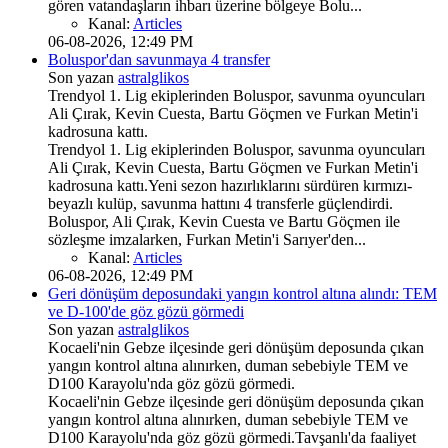
gören vatandaşların ihbarı üzerine bölgeye Bolu...
Kanal:
Articles
06-08-2026, 12:49 PM
Boluspor'dan savunmaya 4 transfer
Son yazan
astralglikos
Trendyol 1. Lig ekiplerinden Boluspor, savunma oyuncuları
Ali Çırak, Kevin Cuesta, Bartu Göçmen ve Furkan Metin'i
kadrosuna kattı.
Trendyol 1. Lig ekiplerinden Boluspor, savunma oyuncuları
Ali Çırak, Kevin Cuesta, Bartu Göçmen ve Furkan Metin'i
kadrosuna kattı.Yeni sezon hazırlıklarını sürdüren kırmızı-
beyazlı kulüp, savunma hattını 4 transferle güçlendirdi.
Boluspor, Ali Çırak, Kevin Cuesta ve Bartu Göçmen ile
sözleşme imzalarken, Furkan Metin'i Sarıyer'den...
Kanal:
Articles
06-08-2026, 12:49 PM
Geri dönüşüm deposundaki yangın kontrol altına alındı: TEM
ve D-100'de göz gözü görmedi
Son yazan
astralglikos
Kocaeli'nin Gebze ilçesinde geri dönüşüm deposunda çıkan
yangın kontrol altına alınırken, duman sebebiyle TEM ve
D100 Karayolu'nda göz gözü görmedi.
Kocaeli'nin Gebze ilçesinde geri dönüşüm deposunda çıkan
yangın kontrol altına alınırken, duman sebebiyle TEM ve
D100 Karayolu'nda göz gözü görmedi.Tavşanlı'da faaliyet