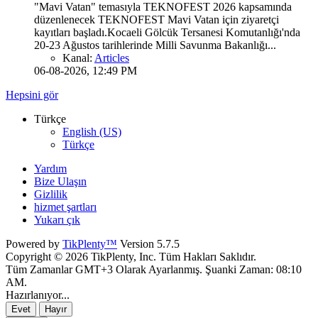
"Mavi Vatan" temasıyla TEKNOFEST 2026 kapsamında
düzenlenecek TEKNOFEST Mavi Vatan için ziyaretçi
kayıtları başladı.Kocaeli Gölcük Tersanesi Komutanlığı'nda
20-23 Ağustos tarihlerinde Milli Savunma Bakanlığı...
Kanal:
Articles
06-08-2026, 12:49 PM
Hepsini gör
Türkçe
English (US)
Türkçe
Yardım
Bize Ulaşın
Gizlilik
hizmet şartları
Yukarı çık
Powered by
TikPlenty™
Version 5.7.5
Copyright © 2026 TikPlenty, Inc. Tüm Hakları Saklıdır.
Tüm Zamanlar GMT+3 Olarak Ayarlanmış. Şuanki Zaman:
08:10
AM
.
Hazırlanıyor...
Evet
Hayır