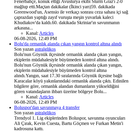
Fenerbahçe, konuk ettiği Avusturya ekibi Sturm Graz'ı 2-0
mağlup etti.Maçtan dakikalar (İkinci yarı)59. dakikada
Greenwood'un, Asensio ile verkaçı sonrası ceza sahası içi sağ
çaprazdan yaptığı zayıf vuruşta meşin yuvarlak kaleci
Khudiakov'da kaldı.60. dakikada Skriniar'ın savunmanın
arkasına...
Kanal:
Articles
06-08-2026, 12:49 PM
Bolu'da ormanlık alanda çıkan yangın kontrol altına alındı
Son yazan
astralglikos
Bolu'nun Göynük ilçesinde ormanlık alanda çıkan yangın,
ekiplerin müdahalesiyle büyümeden kontrol altına alındı.
Bolu'nun Göynük ilçesinde ormanlık alanda çıkan yangın,
ekiplerin müdahalesiyle büyümeden kontrol altına
alındı.Yangın, saat 17.30 sıralarında Göynük ilçesine bağlı
Karacalar köyü yakınlarındaki ormanlık alanda çıktı. Edinilen
bilgilere göre, ormanlık alandan dumanların yükseldiğini
gören vatandaşların ihbarı üzerine bölgeye Bolu...
Kanal:
Articles
06-08-2026, 12:49 PM
Boluspor'dan savunmaya 4 transfer
Son yazan
astralglikos
Trendyol 1. Lig ekiplerinden Boluspor, savunma oyuncuları
Ali Çırak, Kevin Cuesta, Bartu Göçmen ve Furkan Metin'i
kadrosuna kattı.