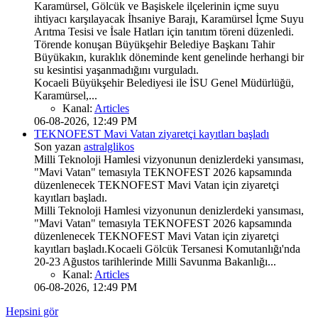
Karamürsel, Gölcük ve Başiskele ilçelerinin içme suyu
ihtiyacı karşılayacak İhsaniye Barajı, Karamürsel İçme Suyu
Arıtma Tesisi ve İsale Hatları için tanıtım töreni düzenledi.
Törende konuşan Büyükşehir Belediye Başkanı Tahir
Büyükakın, kuraklık döneminde kent genelinde herhangi bir
su kesintisi yaşanmadığını vurguladı.
Kocaeli Büyükşehir Belediyesi ile İSU Genel Müdürlüğü,
Karamürsel,...
Kanal:
Articles
06-08-2026, 12:49 PM
TEKNOFEST Mavi Vatan ziyaretçi kayıtları başladı
Son yazan
astralglikos
Milli Teknoloji Hamlesi vizyonunun denizlerdeki yansıması,
"Mavi Vatan" temasıyla TEKNOFEST 2026 kapsamında
düzenlenecek TEKNOFEST Mavi Vatan için ziyaretçi
kayıtları başladı.
Milli Teknoloji Hamlesi vizyonunun denizlerdeki yansıması,
"Mavi Vatan" temasıyla TEKNOFEST 2026 kapsamında
düzenlenecek TEKNOFEST Mavi Vatan için ziyaretçi
kayıtları başladı.Kocaeli Gölcük Tersanesi Komutanlığı'nda
20-23 Ağustos tarihlerinde Milli Savunma Bakanlığı...
Kanal:
Articles
06-08-2026, 12:49 PM
Hepsini gör