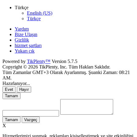
Türkçe
English (US)
Türkçe
Yardım
Bize Ulaşın
Gizlilik
hizmet şartları
Yukarı çık
Powered by
TikPlenty™
Version 5.7.5
Copyright © 2026 TikPlenty, Inc. Tüm Hakları Saklıdır.
Tüm Zamanlar GMT+3 Olarak Ayarlanmış. Şuanki Zaman:
08:21
AM
.
Hazırlanıyor...
Evet
Hayır
Tamam
Tamam
Vazgeç
X
Hizmetlerimizi sunmak, reklamları kişiselleştirmek ve site etkinliğini