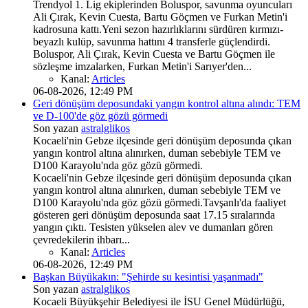
Trendyol 1. Lig ekiplerinden Boluspor, savunma oyuncuları
Ali Çırak, Kevin Cuesta, Bartu Göçmen ve Furkan Metin'i
kadrosuna kattı.Yeni sezon hazırlıklarını sürdüren kırmızı-
beyazlı kulüp, savunma hattını 4 transferle güçlendirdi.
Boluspor, Ali Çırak, Kevin Cuesta ve Bartu Göçmen ile
sözleşme imzalarken, Furkan Metin'i Sarıyer'den...
Kanal:
Articles
06-08-2026, 12:49 PM
Geri dönüşüm deposundaki yangın kontrol altına alındı: TEM
ve D-100'de göz gözü görmedi
Son yazan
astralglikos
Kocaeli'nin Gebze ilçesinde geri dönüşüm deposunda çıkan
yangın kontrol altına alınırken, duman sebebiyle TEM ve
D100 Karayolu'nda göz gözü görmedi.
Kocaeli'nin Gebze ilçesinde geri dönüşüm deposunda çıkan
yangın kontrol altına alınırken, duman sebebiyle TEM ve
D100 Karayolu'nda göz gözü görmedi.Tavşanlı'da faaliyet
gösteren geri dönüşüm deposunda saat 17.15 sıralarında
yangın çıktı. Tesisten yükselen alev ve dumanları gören
çevredekilerin ihbarı...
Kanal:
Articles
06-08-2026, 12:49 PM
Başkan Büyükakın: "Şehirde su kesintisi yaşanmadı"
Son yazan
astralglikos
Kocaeli Büyükşehir Belediyesi ile İSU Genel Müdürlüğü,