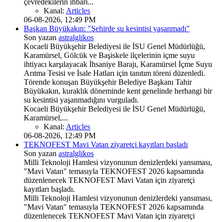
çevredekilerin ihbarı...
Kanal:
Articles
06-08-2026, 12:49 PM
Başkan Büyükakın: "Şehirde su kesintisi yaşanmadı"
Son yazan
astralglikos
Kocaeli Büyükşehir Belediyesi ile İSU Genel Müdürlüğü,
Karamürsel, Gölcük ve Başiskele ilçelerinin içme suyu
ihtiyacı karşılayacak İhsaniye Barajı, Karamürsel İçme Suyu
Arıtma Tesisi ve İsale Hatları için tanıtım töreni düzenledi.
Törende konuşan Büyükşehir Belediye Başkanı Tahir
Büyükakın, kuraklık döneminde kent genelinde herhangi bir
su kesintisi yaşanmadığını vurguladı.
Kocaeli Büyükşehir Belediyesi ile İSU Genel Müdürlüğü,
Karamürsel,...
Kanal:
Articles
06-08-2026, 12:49 PM
TEKNOFEST Mavi Vatan ziyaretçi kayıtları başladı
Son yazan
astralglikos
Milli Teknoloji Hamlesi vizyonunun denizlerdeki yansıması,
"Mavi Vatan" temasıyla TEKNOFEST 2026 kapsamında
düzenlenecek TEKNOFEST Mavi Vatan için ziyaretçi
kayıtları başladı.
Milli Teknoloji Hamlesi vizyonunun denizlerdeki yansıması,
"Mavi Vatan" temasıyla TEKNOFEST 2026 kapsamında
düzenlenecek TEKNOFEST Mavi Vatan için ziyaretçi