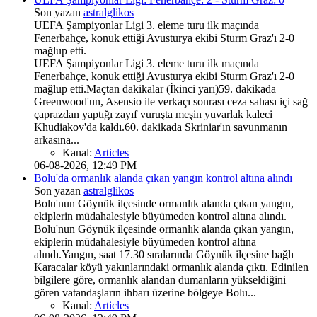
Son yazan
astralglikos
UEFA Şampiyonlar Ligi 3. eleme turu ilk maçında
Fenerbahçe, konuk ettiği Avusturya ekibi Sturm Graz'ı 2-0
mağlup etti.
UEFA Şampiyonlar Ligi 3. eleme turu ilk maçında
Fenerbahçe, konuk ettiği Avusturya ekibi Sturm Graz'ı 2-0
mağlup etti.Maçtan dakikalar (İkinci yarı)59. dakikada
Greenwood'un, Asensio ile verkaçı sonrası ceza sahası içi sağ
çaprazdan yaptığı zayıf vuruşta meşin yuvarlak kaleci
Khudiakov'da kaldı.60. dakikada Skriniar'ın savunmanın
arkasına...
Kanal:
Articles
06-08-2026, 12:49 PM
Bolu'da ormanlık alanda çıkan yangın kontrol altına alındı
Son yazan
astralglikos
Bolu'nun Göynük ilçesinde ormanlık alanda çıkan yangın,
ekiplerin müdahalesiyle büyümeden kontrol altına alındı.
Bolu'nun Göynük ilçesinde ormanlık alanda çıkan yangın,
ekiplerin müdahalesiyle büyümeden kontrol altına
alındı.Yangın, saat 17.30 sıralarında Göynük ilçesine bağlı
Karacalar köyü yakınlarındaki ormanlık alanda çıktı. Edinilen
bilgilere göre, ormanlık alandan dumanların yükseldiğini
gören vatandaşların ihbarı üzerine bölgeye Bolu...
Kanal:
Articles