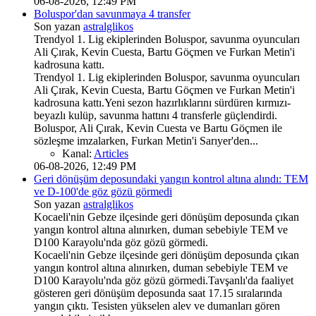
06-08-2026, 12:49 PM
Boluspor'dan savunmaya 4 transfer
Son yazan
astralglikos
Trendyol 1. Lig ekiplerinden Boluspor, savunma oyuncuları
Ali Çırak, Kevin Cuesta, Bartu Göçmen ve Furkan Metin'i
kadrosuna kattı.
Trendyol 1. Lig ekiplerinden Boluspor, savunma oyuncuları
Ali Çırak, Kevin Cuesta, Bartu Göçmen ve Furkan Metin'i
kadrosuna kattı.Yeni sezon hazırlıklarını sürdüren kırmızı-
beyazlı kulüp, savunma hattını 4 transferle güçlendirdi.
Boluspor, Ali Çırak, Kevin Cuesta ve Bartu Göçmen ile
sözleşme imzalarken, Furkan Metin'i Sarıyer'den...
Kanal:
Articles
06-08-2026, 12:49 PM
Geri dönüşüm deposundaki yangın kontrol altına alındı: TEM
ve D-100'de göz gözü görmedi
Son yazan
astralglikos
Kocaeli'nin Gebze ilçesinde geri dönüşüm deposunda çıkan
yangın kontrol altına alınırken, duman sebebiyle TEM ve
D100 Karayolu'nda göz gözü görmedi.
Kocaeli'nin Gebze ilçesinde geri dönüşüm deposunda çıkan
yangın kontrol altına alınırken, duman sebebiyle TEM ve
D100 Karayolu'nda göz gözü görmedi.Tavşanlı'da faaliyet
gösteren geri dönüşüm deposunda saat 17.15 sıralarında
yangın çıktı. Tesisten yükselen alev ve dumanları gören