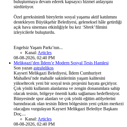
buluşturmaya devam ederek kapsayıcı hizmet anlayışını
sürdürüyor.
Özel gereksinimli bireylerin sosyal yaşama aktif katılımını
destekleyen Büyükşehir Belediyesi, geleneksel hâle getirdiği
açık hava sineması etkinliğiyle bu kez
‘Shrek’
filmini
izleyicilerle buluşturdu.
Engelsiz Yaşam Parkı’nın...
Kanal:
Articles
08-08-2026, 02:40 PM
Melikgazi’den İldem’e Modern Sosyal Tesis Hamlesi
Son yazan
astralglikos
Kayseri Melikgazi Belediyesi, İldem Cumhuriyet
Mahallesi’nde mahalle sakinlerinin yaşam kalitesini
yükseltecek yeni bir sosyal tesis projesini hayata geçiriyor.
Çok yönlü kullanım alanlarına ve zengin donanımlara sahip
olacak tesisin, bölgeye önemli katkı sağlaması hedefleniyor.
Bünyesinde spor alanları ve çok yönlü eğitim atölyelerini
barındıracak olan tesisin İldem bölgesinin yeni çekim merkezi
olacağını vurgulayan Kayseri Melikgazi Belediye Başkanı
Doç....
Kanal:
Articles
08-08-2026, 02:40 PM