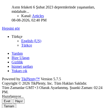
Asrın felaketi 6 Şubat 2023 depremlerinde yaşananları,
müdahale...
Kanal:
Articles
08-08-2026, 02:40 PM
Hepsini gör
Türkçe
English (US)
Türkçe
Yardım
Bize Ulaşın
Gizlilik
hizmet şartları
Yukarı çık
Powered by
TikPlenty™
Version 5.7.5
Copyright © 2026 TikPlenty, Inc. Tüm Hakları Saklıdır.
Tüm Zamanlar GMT+3 Olarak Ayarlanmış. Şuanki Zaman:
02:24
PM
.
Hazırlanıyor...
Evet
Hayır
Tamam