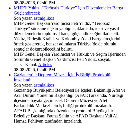
08-08-2026, 02:40 PM
MHP’li Yıldız: “Terörsüz Türkiye” İçin Düzenlemeler Barışı
Güçlendirecek
Son yazan
astralglikos
MHP Genel Başkan Yardımcısı Feti Yıldız, “Terörsüz
Türkiye” sürecine ilişkin yaptığı açıklamada, idari ve yasal
düzenlemelerin toplumsal barışı güçlendireceğini ifade etti.
Yıldız, Birleşik Krallık ve Kolombiya’daki barış süreçlerini
örnek göstererek, benzer adımların Türkiye’de de olumlu
sonuçlar doğurabileceğini belirtti.
MHP Genel Başkan Yardımcısı ve Hukuk ve Seçim İşlerinden
Sorumlu Genel Başkan Yardımcısı Feti Yıldız, sosyal...
Kanal:
Articles
08-08-2026, 02:40 PM
Gaziantep’te Deprem Müzesi İçin İş Birliği Protokolü
İmzalandı
Son yazan
astralglikos
Gaziantep Büyükşehir Belediyesi ile İçişleri Bakanlığı Afet ve
Acil Durum Yönetimi Başkanlığı (AFAD) arasında, Nurdağı
ilçesinde hayata geçirilecek Deprem Müzesi ve Afet
Farkındalık Merkezi için iş birliği protokolü imzalandı.
AFAD Başkanlığında düzenlenen protokol Büyükşehir
Belediye Başkanı Fatma Şahin ve AFAD Başkanı Vali Ali
Hamza Pehlivan tarafından imzalandı.