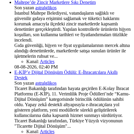
Maltepe’de Zincir Marketlere Sıkı Denetim
Son yazan
astralglikos
İstanbul Maltepe Belediyesi, vatandaşların sağlıklı ve
güvenilir gıdaya erişimini sağlamak ve tüketici haklarını
korumak amacıyla ilçedeki zincir marketlerde kapsamlı
denetimler gerçekleştirdi. Yapılan kontrollerle ürünlerin hijyen
koşulları, son kullanma tarihleri ve fiyatlandırmaları titizlikle
incelendi.
Gıda güvenliği, hijyen ve fiyat uygulamalarının mercek altına
alındığı denetimlerde, marketlerde satışa sunulan ürünler ile
işletmelerin ruhsat ve...
Kanal:
Articles
08-08-2026, 02:40 PM
E-KİP’e Dijital Dönüşüm Ödülü: E-İhracatçılara Akıllı
Destek
Son yazan
astralglikos
Ticaret Bakanlığı tarafından hayata geçirilen E-Kolay İhracat
Platformu (E-KİP), 11. Verimlilik Proje Ödülleri’nde “Kamu-
Dijital Dönüşüm” kategorisinde birincilik ödülünün sahibi
oldu. Yapay zekâ destekli altyapısıyla e-ihracatçılara yol
gösteren platform, yeni modüllerle sürekli geliştirilerek
kullanıcılarına daha kapsamlı hizmet sunmayı sürdürüyor.
Ticaret Bakanlığı tarafından, Türkiye Yüzyılı vizyonunun
"Ticarette Dijital Dönüşüm"...
Kanal:
Articles