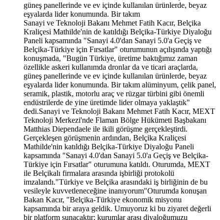
güneş panellerinde ve ev içinde kullanılan ürünlerde, beyaz
eşyalarda lider konumunda. Bir takım
Sanayi ve Teknoloji Bakanı Mehmet Fatih Kacır, Belçika Kraliçesi Mathilde'nin de katıldığı Belçika-Türkiye Diyaloğu Paneli kapsamında "Sanayi 4.0'dan Sanayi 5.0'a Geçiş ve Belçika-Türkiye için Fırsatlar" oturumunun açılışında yaptığı konuşmada, "Bugün Türkiye, üretime baktığımız zaman özellikle askeri kullanımda dronlar da ve ticari araçlarda, güneş panellerinde ve ev içinde kullanılan ürünlerde, beyaz eşyalarda lider konumunda. Bir takım alüminyum, çelik panel, seramik, plastik, motorlu araç ve rüzgar türbini gibi önemli endüstrilerde de yine üretimde lider olmaya yaklaştık" dedi.Sanayi ve Teknoloji Bakanı Mehmet Fatih Kacır, MEXT Teknoloji Merkezi'nde Flaman Bölge Hükümeti Başbakanı Matthias Diependaele ile ikili görüşme gerçekleştirdi. Gerçekleşen görüşmenin ardından, Belçika Kraliçesi Mathilde'nin katıldığı Belçika-Türkiye Diyaloğu Paneli kapsamında "Sanayi 4.0'dan Sanayi 5.0'a Geçiş ve Belçika-Türkiye için Fırsatlar" oturumuna katıldı. Oturumda, MEXT ile Belçikalı firmalara arasında işbirliği protokolü imzalandı."Türkiye ve Belçika arasındaki iş birliğinin de bu vesileyle kuvvetleneceğine inanıyorum"Oturumda konuşan Bakan Kacır, "Belçika-Türkiye ekonomik misyonu kapsamında bir araya geldik. Umuyoruz ki bu ziyaret değerli bir platform sunacaktır; kurumlar arası diyaloğumuzu geliştirmek ve iş birliklerimizi güçlendirmek için. Türkiye ve Belçika arasındaki iş birliğinin de bu vesileyle kuvvetleneceğine inanıyorum. Gerçekten geniş bir katılım görüyoruz bu misyonda. Bu da bize Belçika'nın ekonomik ve endüstriyel katılımının Türkiye ile birlikte ne kadar ileri noktalara gelebileceğini yansıtıyor. Ekonomik dirençten ve ulusal emniyetten bahsettik. Bu kavramlar artık gitgide daha birbirlerine daha da bağlantılı hale gelmeye başladılar. Bu kavramlar artık hem risklerle karşı karşıya hem de tekrar tekrar şekilleniyorlar. Verimlilik hala önemli bir kavram ama tek başına yeterli değil. Güvenilirlik, yakın olmak, çeşitlilik ve güvenilir ortaklarla çalışmak ekonomik kuvvetin önemli parçaları haline geldi. Burada tabii ki direnç ve tedarik zincirlerinin güveninden de bahsetmek mecburiyetindeyiz" ifadelerini kullandı."Cumhurbaşkanımızın himayelerinde uzun vadeli bir vizyonu gerçekleştirme yolunda ilk adımlarımızı attık"Küresel ölçekte ileri teknolojilerin rekabetine bakıldığı zaman daha da keskin çizgilerle birbirlerinden ayrıldıklarını gördüklerini söyleyen Kacır, "Bu da üretimin doğasını değiştiriyor. Bugün endüstriyel zemine baktığımız zaman daha esnek üretim çözümleri, daha dijital, daha sürdürülebilir ve daha emniyetli çözümler bulmak zorunda olduğumuzu görüyoruz. İçinde bulunduğumuz zamanlarda rekabet artık ve rekabet avantajı artık kapasitelerini dijital teknolojilerle, beşeri sermayeyle, kapasitelerle ve sürdürülebilir üretim pratikleriyle birleştirenlerde olacaktır. Tam olarak Türkiye'nin de uzun zamandır hazırlandığı gelecek tam olarak bu şekilde. Cumhurbaşkanımızın himayelerinde uzun vadeli bir vizyonu gerçekleştirme yolunda ilk adımlarımızı attık. Bu noktada teknolojik kapasitelerimizi artırmaya ve ekonomimizi daha fazla katma değer taşıyan ürünleri üretmeye doğru ilerletiyoruz. Bu anlamda tutarlı adımlar attık. Türkiye'nin üretim katma değer üretiminin 2020'lerde 41 milyardan 200 milyarlara ulaştığını söylemek mümkün. Burada özellikle orta ölçekli üretimde 10 milyar dolardan 112 milyara ulaştığını söyleyebiliriz istatistiklere bakarak. Bugün Türkiye, üretime baktığımız zaman özellikle askeri kullanımda dronlarda ve ticari araçlarda, güneş panellerinde ve ev içinde kullanılan ürünlerde, beyaz eşyalarda lider konumunda. Bir takım alüminyum, çelik panel, seramik, plastik, motorlu araç ve rüzgar türbini gibi önemli endüstrilerde de yine üretimde lider olmaya yaklaştık. Bunlar inovasyon ekosistemimizi de etkiliyorlar. Bugün bin 700'ün üzerinde Ar-Ge merkezi ve teknoloji merkezi bizim teknoloji alanında rekabet fırsatı elde etmemizi sağlıyor. Yaklaşık 13 bin tane şirket yarının teknolojileri üzerine buralarda çalışıyorlar. İnovasyon ve teknoloji noktasındaki ileriye attığımız bu adımlar bizim için de endüstrimizi daha akıllı, daha yeşil ve daha rekabetçi bir geleceğe taşımamızı sağlıyor" dedi."Biz gerekli dijital ekonomi için gereken tüm teknolojileri ve destekleri sağlamak istiyoruz"Endüstriyel dönüşümün çok kapsamlı bir gündem olduğunu ve bugünden teknolojiyi, yatırımı, altyapıları ve kurumsal kılavuzları bir araya getirdiğini aktaran Bakan Kacır, şunları söyledi:"Bizim buradaki hedefimiz şirketleri sadece farkında olmaktan çıkarıp eylem planına geçirebilmek, adım atmalarını sağlamak, teknolojik gelişmelerini desteklemek ve tabii ki hem verimli hem de rekabet avantajına sahip bir biçimde çalışmalarını sağlamak. Bu anlamda planımız birtakım öncelikli alanlar belirlemek ve kapsamlı bir şekilde tercihen destek alacak biçimde performansı artırmak. Hit 30'un yanı sıra ki bu zaten ölçek noktasına bakacak olursanız en geniş ölçekli ülkemizdeki program, bir destek programı sunmak, destek paketi sunmak; veri merkezleri, kuantum altyapıları, yapay zeka ve robotik gibi alanlarda bu destekleri sağlamak. Çünkü bizim için dijital dönüşüm sadece ileri seviye teknoloji, modern altyapılar ya da yeni yatırım programları demek değil; aynı zamanda insanlarla da ilgili bu program. Türkiye bu anlamda şu taahhütte bulunuyor: Biz gerekli dijital ekonomi için gereken tüm teknolojileri ve destekleri sağlamak istiyoruz. Bu alanda hem tüm paydaşlar için de şunu söyleyebiliriz; zaten MEXT bu teknolojik ilerlemeyi önemli bir merkez halinde destekliyor. Çünkü az önce de söylendiği gibi sürekli olarak çeşitli teknolojilere bağlı olan eğitim programları sağlıyorlar. Biz de çeşitli teknolojik yetkinlikleri artırmak için girişimcilik, inovasyon ve buna benzer çeşitli eğitimleri destekliyoruz.""Bunlar bize Avrupa Birliği'nde sürdürülebilir büyüme ve endüstriyel rekabet noktasında ortağı olmamızı sağlıyor"Türkiye'nin teknolojinin gelişimine katkıda bulunmak için çeşitli dinamik altyapıları olduğunun altını çizen Kacır, "Yatırımlarımızı da gençlerin hands-on deneyimlerini robotik, yapay zeka, aerospace, ileri üretim ve yeşil teknolojilerde öğrenecek eğitimlerini sağlamaya çalışıyoruz. Bu gibi planlar ve programlar ve aynı zamanda teknoloji festivalleri yapıyoruz. Yine amiral gemisi platformumuzu biliyorsunuz zaten. Bu anlamda ulus ölçeğinde gençlere ilham verecek ve onların yenilikler yapacak, girişimlerde bulunacak ve fikirlerini gerçek dünyaya uyarlanabilir çözümlere uyaracak noktada desteklerimizi sağlıyoruz. Bugün dijitalleşmenin gerektirdiği her şey biliyorsunuz ki sınır ötesine geçecek bir vizyon gerektirir ve biz de tam olarak bunu yapıyoruz. Ama bu tek başına yeterli değil; aynı zamanda ortaklıklara da ihtiyacımız var. Avrupa Birliği'ne üye adayı olan Türkiye'nin bu anlamda pek çok destek çalışması var. Özellikle toplam bütçesi 822 milyon Euro'yu bulan 105'in üzerinde projesi var. Bunlar bizim inovasyon kapasitelerimizi ve altyapılarımızı kuvvetlendirmekle kalmıyor, aynı zamanda Avrupa Birliği'nde sürdürülebilir büyüme ve endüstriyel rekabet noktasında ortağı olmamızı sağlıyor. Burada yaptığımız çalışmalar iş birliklerimizi de aslında kuvvetlendiriyor. 981 milyon Euro'luk portföyümüzle ki Türkiye'de bunlar geliştirildi, yalnızca ulusal olarak Ar-Ge kapasitelerimizi kuvvetlendirmekle kalmıyoruz, aynı zamanda Avrupa'nın da rekabetçi bir biçimde teknolojilerine destek oluyoruz. 2023'teki programın başlangıcından beri üniversiteler, yatırımcılarımız, girişimcilerimiz ve kamu kurumlarımız özellikle önemli Avrupa yatırım altyapılarına erişim sağlamış oldular" değerlendirmesinde bulundu."Türkiye'nin yeni nesildeki, yeni jenerasyondaki endüstriyel büyümesini ve rekabetçi yapay zeka çözümleri kullanmasını gerçekleştireceğiz"Bakan Kacır, "Türkiye'de biliyorsunuz MEXT gibi Avrupalı birtakım teknoloji merkezleri var ve sağladıkları destekle sanayilerimizin ve KOBİ'lerimizin teknolojik dönüşümlerini de desteklemiş oluyorlar. Bütün bunlar şunu yansıtıyor: Türkiye dijital dönüşümde çok önemli bir rol oynuyor, aynı zamanda endüstrinin rekabet avantajı sağlanmasına, endüstride rekabet avantajı sağlamaya destek oluyor. Yine yapay zekanın buradaki önemini yadsıyamayız. Türkiye yapay zekaya çeşitli açılardan yaklaşıyor; hem azimli bir şekilde hem de sorumlu bir şekilde. Burada teknolojik kapasitelerimizi ve yetkinliklerimizi kullanırken yapay zekanın insanlara hizmet ettiğinin farkında olarak ekonomimize de yardımcı olacak bir şekilde kullanılacağını öngörüyoruz. Tabii bunu da sorumlu ve güvenli bir şekilde yapıyoruz. Bu noktada yüksek performans gösteren bu teknolojik teknolojileri özel sektör, üniversite ve araştırmacılarla birlikte geliştiriyoruz. 150 milyonluk bir VC girişimimiz oldu ve bu şekilde de küresel piyasalarda artık rekabet etmeye hazırız. 10 milyar doların üzerinde yatırım yaptık veri merkezlerine 2023 yılında. Bu şekilde de altyapılarımızı kuvvetlendirerek Türkiye'nin yeni nesildeki, yeni jenerasyondaki endüstriyel büyümesini ve rekabetçi yapay zeka çözümleri kullanmasını gerçekleştireceğiz. Yakında yapay zekayla ilgili bir eylem planımız daha ortaya çıkacak, bu şekilde de ülkemizin yapay zeka ekosisteminde önemli bir rol oynamaya başladığını görebileceğiz. Yapay zekayı ülkemiz için bir fırsata dönüştürmek ve ekonomik ortaklıkları bu şekilde kurmak bizim için gerçekten büyük değer taşıyor. Bu noktada gerçekten temel düzeyde Large Language Modelleri, büyük dil modelleri ve çok büyük ölçekli veri merkezlerine ihtiyacımız var ama tek itici güçler bunlar değil. Aynı zamanda birleştirilmiş bir yapay zeka yaklaşımı ve semantik yaklaşımlara ihtiyacımız var. Çünkü bununla birlikte gelecek olan komplikasyonları şimdiden çözebilmek de katma değer oluşturmamızı sağlayacaktır" dedi."Türkiye'nin ihracatının yüzde 43'ü Avrupa Birliği'ne giderken, ithalatın yüzde 33'ü Avrupa Birliği'nden geliyor"Konuşmasının sonunda dost ülkelerle iş birliklerine de devam edeceklerini söyleyen Bakan Kacır, şöyle devam etti: "Üretimin geleceği, üretimin geleceği teknolojiye g