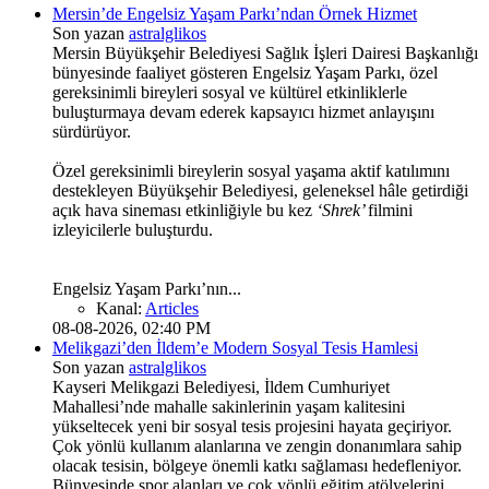
Mersin’de Engelsiz Yaşam Parkı’ndan Örnek Hizmet
Son yazan
astralglikos
Mersin Büyükşehir Belediyesi Sağlık İşleri Dairesi Başkanlığı
bünyesinde faaliyet gösteren Engelsiz Yaşam Parkı, özel
gereksinimli bireyleri sosyal ve kültürel etkinliklerle
buluşturmaya devam ederek kapsayıcı hizmet anlayışını
sürdürüyor.
Özel gereksinimli bireylerin sosyal yaşama aktif katılımını
destekleyen Büyükşehir Belediyesi, geleneksel hâle getirdiği
açık hava sineması etkinliğiyle bu kez
‘Shrek’
filmini
izleyicilerle buluşturdu.
Engelsiz Yaşam Parkı’nın...
Kanal:
Articles
08-08-2026, 02:40 PM
Melikgazi’den İldem’e Modern Sosyal Tesis Hamlesi
Son yazan
astralglikos
Kayseri Melikgazi Belediyesi, İldem Cumhuriyet
Mahallesi’nde mahalle sakinlerinin yaşam kalitesini
yükseltecek yeni bir sosyal tesis projesini hayata geçiriyor.
Çok yönlü kullanım alanlarına ve zengin donanımlara sahip
olacak tesisin, bölgeye önemli katkı sağlaması hedefleniyor.
Bünyesinde spor alanları ve çok yönlü eğitim atölyelerini