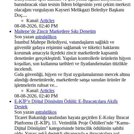
barındıracak olan tesisin İldem bölgesinin yeni çekim merkezi
olacağını vurgulayan Kayseri Melikgazi Belediye Başkanı
Doç....
Kanal:
Articles
08-08-2026, 02:40 PM
Maltepe’de Zincir Marketlere Sıkı Denetim
Son yazan
astralglikos
İstanbul Maltepe Belediyesi, vatandaşların sağlıklı ve
güvenilir gıdaya erişimini sağlamak ve tüketici haklarını
korumak amacıyla ilçedeki zincir marketlerde kapsamlı
denetimler gerçekleştirdi. Yapılan kontrollerle ürünlerin hijyen
koşulları, son kullanma tarihleri ve fiyatlandırmaları titizlikle
incelendi.
Gıda güvenliği, hijyen ve fiyat uygulamalarının mercek altına
alındığı denetimlerde, marketlerde satışa sunulan ürünler ile
işletmelerin ruhsat ve...
Kanal:
Articles
08-08-2026, 02:40 PM
E-KİP’e Dijital Dönüşüm Ödülü: E-İhracatçılara Akıllı
Destek
Son yazan
astralglikos
Ticaret Bakanlığı tarafından hayata geçirilen E-Kolay İhracat
Platformu (E-KİP), 11. Verimlilik Proje Ödülleri’nde “Kamu-
Dijital Dönüşüm” kategorisinde birincilik ödülünün sahibi
oldu. Yapay zekâ destekli altyapısıyla e-ihracatçılara yol