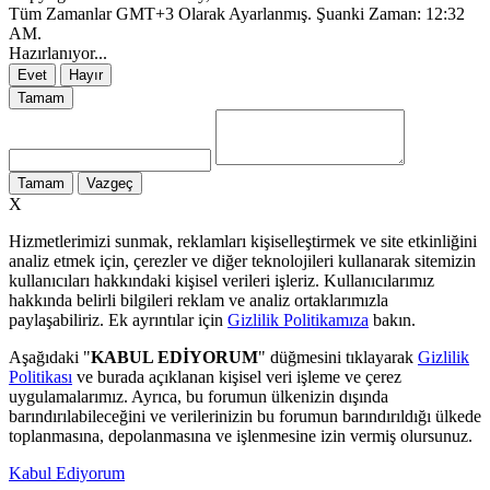
Tüm Zamanlar GMT+3 Olarak Ayarlanmış. Şuanki Zaman:
12:32
AM
.
Hazırlanıyor...
Evet
Hayır
Tamam
Tamam
Vazgeç
X
Hizmetlerimizi sunmak, reklamları kişiselleştirmek ve site etkinliğini
analiz etmek için, çerezler ve diğer teknolojileri kullanarak sitemizin
kullanıcıları hakkındaki kişisel verileri işleriz. Kullanıcılarımız
hakkında belirli bilgileri reklam ve analiz ortaklarımızla
paylaşabiliriz. Ek ayrıntılar için
Gizlilik Politikamıza
bakın.
Aşağıdaki "
KABUL EDİYORUM
" düğmesini tıklayarak
Gizlilik
Politikası
ve burada açıklanan kişisel veri işleme ve çerez
uygulamalarımız. Ayrıca, bu forumun ülkenizin dışında
barındırılabileceğini ve verilerinizin bu forumun barındırıldığı ülkede
toplanmasına, depolanmasına ve işlenmesine izin vermiş olursunuz.
Kabul Ediyorum