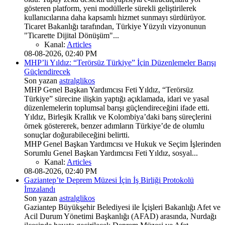
gösteren platform, yeni modüllerle sürekli geliştirilerek
kullanıcılarına daha kapsamlı hizmet sunmayı sürdürüyor.
Ticaret Bakanlığı tarafından, Türkiye Yüzyılı vizyonunun
"Ticarette Dijital Dönüşüm"...
Kanal:
Articles
08-08-2026, 02:40 PM
MHP’li Yıldız: “Terörsüz Türkiye” İçin Düzenlemeler Barışı
Güçlendirecek
Son yazan
astralglikos
MHP Genel Başkan Yardımcısı Feti Yıldız, “Terörsüz
Türkiye” sürecine ilişkin yaptığı açıklamada, idari ve yasal
düzenlemelerin toplumsal barışı güçlendireceğini ifade etti.
Yıldız, Birleşik Krallık ve Kolombiya’daki barış süreçlerini
örnek göstererek, benzer adımların Türkiye’de de olumlu
sonuçlar doğurabileceğini belirtti.
MHP Genel Başkan Yardımcısı ve Hukuk ve Seçim İşlerinden
Sorumlu Genel Başkan Yardımcısı Feti Yıldız, sosyal...
Kanal:
Articles
08-08-2026, 02:40 PM
Gaziantep’te Deprem Müzesi İçin İş Birliği Protokolü
İmzalandı
Son yazan
astralglikos
Gaziantep Büyükşehir Belediyesi ile İçişleri Bakanlığı Afet ve
Acil Durum Yönetimi Başkanlığı (AFAD) arasında, Nurdağı