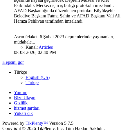
ilçesinde hayata geçirilecek Deprem Müzesi ve Afet
Farkındalık Merkezi için iş birliği protokolü imzalandı.
AFAD Başkanlığında düzenlenen protokol Büyükşehir
Belediye Başkanı Fatma Şahin ve AFAD Başkanı Vali Ali
Hamza Pehlivan tarafından imzalandı.
Asrın felaketi 6 Şubat 2023 depremlerinde yaşananları,
müdahale...
Kanal:
Articles
08-08-2026, 02:40 PM
Hepsini gör
Türkçe
English (US)
Türkçe
Yardım
Bize Ulaşın
Gizlilik
hizmet şartları
Yukarı çık
Powered by
TikPlenty™
Version 5.7.5
Copyright © 2026 TikPlenty, Inc. Tüm Hakları Saklıdır.