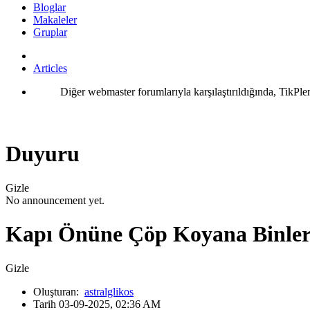
Bloglar
Makaleler
Gruplar
Articles
Diğer webmaster forumlarıyla karşılaştırıldığında, TikPle
Duyuru
Gizle
No announcement yet.
Kapı Önüne Çöp Koyana Binler
Gizle
Oluşturan:
astralglikos
Tarih 03-09-2025, 02:36 AM