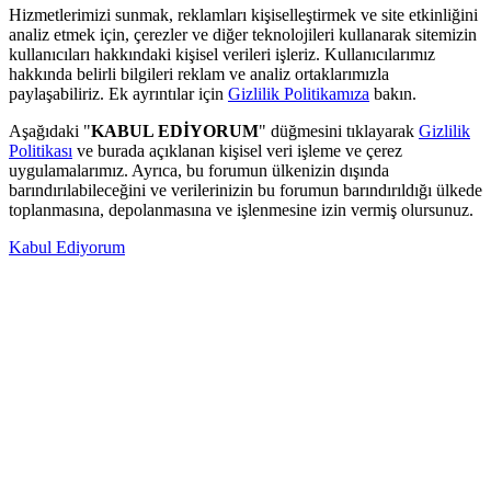
Hizmetlerimizi sunmak, reklamları kişiselleştirmek ve site etkinliğini
analiz etmek için, çerezler ve diğer teknolojileri kullanarak sitemizin
kullanıcıları hakkındaki kişisel verileri işleriz. Kullanıcılarımız
hakkında belirli bilgileri reklam ve analiz ortaklarımızla
paylaşabiliriz. Ek ayrıntılar için
Gizlilik Politikamıza
bakın.
Aşağıdaki "
KABUL EDİYORUM
" düğmesini tıklayarak
Gizlilik
Politikası
ve burada açıklanan kişisel veri işleme ve çerez
uygulamalarımız. Ayrıca, bu forumun ülkenizin dışında
barındırılabileceğini ve verilerinizin bu forumun barındırıldığı ülkede
toplanmasına, depolanmasına ve işlenmesine izin vermiş olursunuz.
Kabul Ediyorum