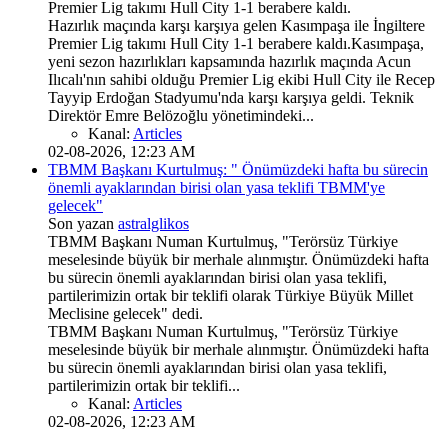
Premier Lig takımı Hull City 1-1 berabere kaldı.
Hazırlık maçında karşı karşıya gelen Kasımpaşa ile İngiltere
Premier Lig takımı Hull City 1-1 berabere kaldı.Kasımpaşa,
yeni sezon hazırlıkları kapsamında hazırlık maçında Acun
Ilıcalı'nın sahibi olduğu Premier Lig ekibi Hull City ile Recep
Tayyip Erdoğan Stadyumu'nda karşı karşıya geldi. Teknik
Direktör Emre Belözoğlu yönetimindeki...
Kanal:
Articles
02-08-2026, 12:23 AM
TBMM Başkanı Kurtulmuş: " Önümüzdeki hafta bu sürecin
önemli ayaklarından birisi olan yasa teklifi TBMM'ye
gelecek"
Son yazan
astralglikos
TBMM Başkanı Numan Kurtulmuş, "Terörsüz Türkiye
meselesinde büyük bir merhale alınmıştır. Önümüzdeki hafta
bu sürecin önemli ayaklarından birisi olan yasa teklifi,
partilerimizin ortak bir teklifi olarak Türkiye Büyük Millet
Meclisine gelecek" dedi.
TBMM Başkanı Numan Kurtulmuş, "Terörsüz Türkiye
meselesinde büyük bir merhale alınmıştır. Önümüzdeki hafta
bu sürecin önemli ayaklarından birisi olan yasa teklifi,
partilerimizin ortak bir teklifi...
Kanal:
Articles
02-08-2026, 12:23 AM