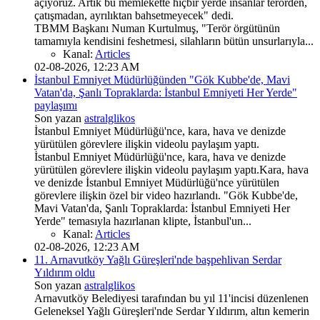
açıyoruz. Artık bu memlekette hiçbir yerde insanlar terörden,
çatışmadan, ayrılıktan bahsetmeyecek" dedi.
TBMM Başkanı Numan Kurtulmuş, "Terör örgütünün
tamamıyla kendisini feshetmesi, silahların bütün unsurlarıyla...
Kanal:
Articles
02-08-2026, 12:23 AM
İstanbul Emniyet Müdürlüğünden "Gök Kubbe'de, Mavi
Vatan'da, Şanlı Topraklarda: İstanbul Emniyeti Her Yerde"
paylaşımı
Son yazan
astralglikos
İstanbul Emniyet Müdürlüğü'nce, kara, hava ve denizde
yürütülen görevlere ilişkin videolu paylaşım yaptı.
İstanbul Emniyet Müdürlüğü'nce, kara, hava ve denizde
yürütülen görevlere ilişkin videolu paylaşım yaptı.Kara, hava
ve denizde İstanbul Emniyet Müdürlüğü'nce yürütülen
görevlere ilişkin özel bir video hazırlandı. "Gök Kubbe'de,
Mavi Vatan'da, Şanlı Topraklarda: İstanbul Emniyeti Her
Yerde" temasıyla hazırlanan klipte, İstanbul'un...
Kanal:
Articles
02-08-2026, 12:23 AM
11. Arnavutköy Yağlı Güreşleri'nde başpehlivan Serdar
Yıldırım oldu
Son yazan
astralglikos
Arnavutköy Belediyesi tarafından bu yıl 11'incisi düzenlenen
Geleneksel Yağlı Güreşleri'nde Serdar Yıldırım, altın kemerin