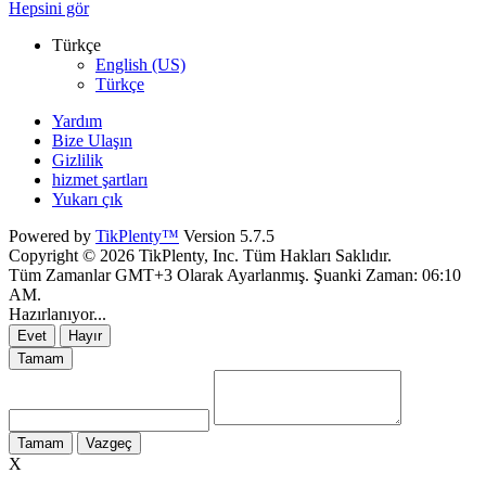
Hepsini gör
Türkçe
English (US)
Türkçe
Yardım
Bize Ulaşın
Gizlilik
hizmet şartları
Yukarı çık
Powered by
TikPlenty™
Version 5.7.5
Copyright © 2026 TikPlenty, Inc. Tüm Hakları Saklıdır.
Tüm Zamanlar GMT+3 Olarak Ayarlanmış. Şuanki Zaman:
06:10
AM
.
Hazırlanıyor...
Evet
Hayır
Tamam
Tamam
Vazgeç
X