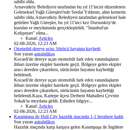
sahibi oldu.
Arnavutköy Belediyesi tarafından bu yıl 11'incisi düzenlenen
Geleneksel Yağlı Güreşleri'nde Serdar Yıldırım, altın kemerin
sahibi oldu.Arnavutköy Belediyesi tarafından geleneksel hale
getirilen Yağlı Güreşler, bu yıl 11'inci kez Dursunköy'de
kurulan er meydanında gerçekleştirildi. "İstanbul'un
Kırkpınarı" olma...
Kanal:
Articles
02-08-2026, 12:23 AM
Otomobil dereye uçtu: Sürücü hayatını kaybetti
Son yazan
astralglikos
Kocaeli'de dereye uçan otomobili fark eden vatandaşların
ihbarı üzerine ekipler harekete geçti. Bölgeye gelen ekipler
aracı dereden çıkarırken, sürücünün hayatını kaybettiği
belirlendi.
Kocaeli'de dereye uçan otomobili fark eden vatandaşların
ihbarı üzerine ekipler harekete geçti. Bölgeye gelen ekipler
aracı dereden çıkarırken, sürücünün hayatını kaybettiği
belirlendi.Kaza, Kartepe ilçesi Derbent Mahallesi Çevrim
Sokak'ta meydana geldi. Edinilen bilgiye...
Kanal:
Articles
02-08-2026, 12:23 AM
Kasımpaşa ile Hull City hazırlık maçında 1-1 berabere kaldı
Son yazan
astralglikos
Hazırlık maçında karşı karşıya gelen Kasımpaşa ile İngiltere