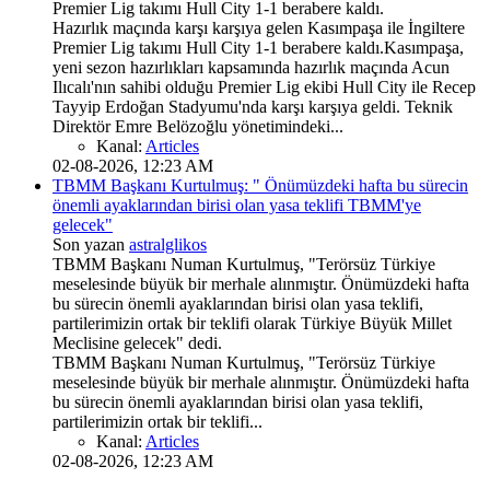
Premier Lig takımı Hull City 1-1 berabere kaldı.
Hazırlık maçında karşı karşıya gelen Kasımpaşa ile İngiltere
Premier Lig takımı Hull City 1-1 berabere kaldı.Kasımpaşa,
yeni sezon hazırlıkları kapsamında hazırlık maçında Acun
Ilıcalı'nın sahibi olduğu Premier Lig ekibi Hull City ile Recep
Tayyip Erdoğan Stadyumu'nda karşı karşıya geldi. Teknik
Direktör Emre Belözoğlu yönetimindeki...
Kanal:
Articles
02-08-2026, 12:23 AM
TBMM Başkanı Kurtulmuş: " Önümüzdeki hafta bu sürecin
önemli ayaklarından birisi olan yasa teklifi TBMM'ye
gelecek"
Son yazan
astralglikos
TBMM Başkanı Numan Kurtulmuş, "Terörsüz Türkiye
meselesinde büyük bir merhale alınmıştır. Önümüzdeki hafta
bu sürecin önemli ayaklarından birisi olan yasa teklifi,
partilerimizin ortak bir teklifi olarak Türkiye Büyük Millet
Meclisine gelecek" dedi.
TBMM Başkanı Numan Kurtulmuş, "Terörsüz Türkiye
meselesinde büyük bir merhale alınmıştır. Önümüzdeki hafta
bu sürecin önemli ayaklarından birisi olan yasa teklifi,
partilerimizin ortak bir teklifi...
Kanal:
Articles
02-08-2026, 12:23 AM