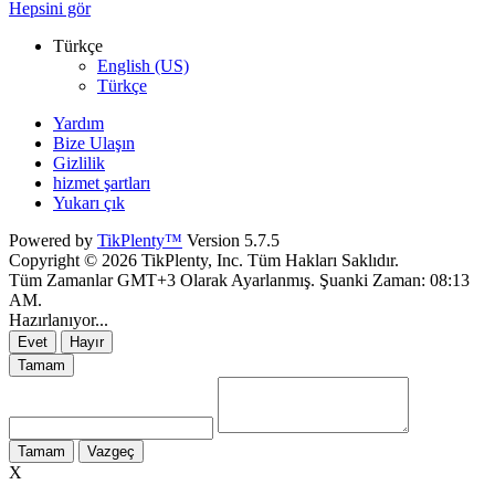
Hepsini gör
Türkçe
English (US)
Türkçe
Yardım
Bize Ulaşın
Gizlilik
hizmet şartları
Yukarı çık
Powered by
TikPlenty™
Version 5.7.5
Copyright © 2026 TikPlenty, Inc. Tüm Hakları Saklıdır.
Tüm Zamanlar GMT+3 Olarak Ayarlanmış. Şuanki Zaman:
08:13
AM
.
Hazırlanıyor...
Evet
Hayır
Tamam
Tamam
Vazgeç
X