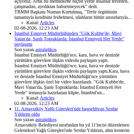
açıyoruz. Artık bu memlekette hiçbir yerde insanlar terörden,
çatışmadan, ayrılıktan bahsetmeyecek" dedi.
TBMM Başkanı Numan Kurtulmuş, "Terör örgütünün
tamamıyla kendisini feshetmesi, silahların bütün unsurlarıyla...
Kanal:
Articles
02-08-2026, 12:23 AM
İstanbul Emniyet Müdürlüğünden "Gök Kubbe'de, Mavi
Vatan'da, Şanlı Topraklarda: İstanbul Emniyeti Her Yerde"
paylaşımı
Son yazan
astralglikos
İstanbul Emniyet Müdürlüğü'nce, kara, hava ve denizde
yürütülen görevlere ilişkin videolu paylaşım yaptı.
İstanbul Emniyet Müdürlüğü'nce, kara, hava ve denizde
yürütülen görevlere ilişkin videolu paylaşım yaptı.Kara, hava
ve denizde İstanbul Emniyet Müdürlüğü'nce yürütülen
görevlere ilişkin özel bir video hazırlandı. "Gök Kubbe'de,
Mavi Vatan'da, Şanlı Topraklarda: İstanbul Emniyeti Her
Yerde" temasıyla hazırlanan klipte, İstanbul'un...
Kanal:
Articles
02-08-2026, 12:23 AM
11. Arnavutköy Yağlı Güreşleri'nde başpehlivan Serdar
Yıldırım oldu
Son yazan
astralglikos
Arnavutköy Belediyesi tarafından bu yıl 11'incisi düzenlenen
Geleneksel Yağlı Güreşleri'nde Serdar Yıldırım, altın kemerin