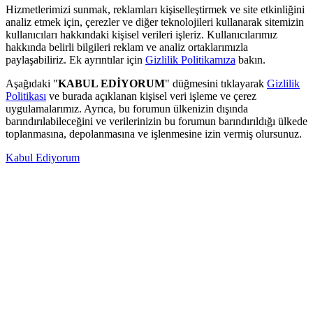
Hizmetlerimizi sunmak, reklamları kişiselleştirmek ve site etkinliğini
analiz etmek için, çerezler ve diğer teknolojileri kullanarak sitemizin
kullanıcıları hakkındaki kişisel verileri işleriz. Kullanıcılarımız
hakkında belirli bilgileri reklam ve analiz ortaklarımızla
paylaşabiliriz. Ek ayrıntılar için
Gizlilik Politikamıza
bakın.
Aşağıdaki "
KABUL EDİYORUM
" düğmesini tıklayarak
Gizlilik
Politikası
ve burada açıklanan kişisel veri işleme ve çerez
uygulamalarımız. Ayrıca, bu forumun ülkenizin dışında
barındırılabileceğini ve verilerinizin bu forumun barındırıldığı ülkede
toplanmasına, depolanmasına ve işlenmesine izin vermiş olursunuz.
Kabul Ediyorum