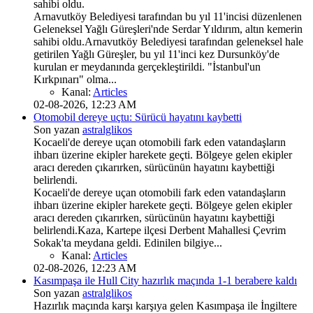
sahibi oldu.
Arnavutköy Belediyesi tarafından bu yıl 11'incisi düzenlenen
Geleneksel Yağlı Güreşleri'nde Serdar Yıldırım, altın kemerin
sahibi oldu.Arnavutköy Belediyesi tarafından geleneksel hale
getirilen Yağlı Güreşler, bu yıl 11'inci kez Dursunköy'de
kurulan er meydanında gerçekleştirildi. "İstanbul'un
Kırkpınarı" olma...
Kanal:
Articles
02-08-2026, 12:23 AM
Otomobil dereye uçtu: Sürücü hayatını kaybetti
Son yazan
astralglikos
Kocaeli'de dereye uçan otomobili fark eden vatandaşların
ihbarı üzerine ekipler harekete geçti. Bölgeye gelen ekipler
aracı dereden çıkarırken, sürücünün hayatını kaybettiği
belirlendi.
Kocaeli'de dereye uçan otomobili fark eden vatandaşların
ihbarı üzerine ekipler harekete geçti. Bölgeye gelen ekipler
aracı dereden çıkarırken, sürücünün hayatını kaybettiği
belirlendi.Kaza, Kartepe ilçesi Derbent Mahallesi Çevrim
Sokak'ta meydana geldi. Edinilen bilgiye...
Kanal:
Articles
02-08-2026, 12:23 AM
Kasımpaşa ile Hull City hazırlık maçında 1-1 berabere kaldı
Son yazan
astralglikos
Hazırlık maçında karşı karşıya gelen Kasımpaşa ile İngiltere