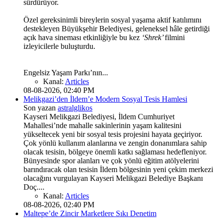
sürdürüyor.
Özel gereksinimli bireylerin sosyal yaşama aktif katılımını
destekleyen Büyükşehir Belediyesi, geleneksel hâle getirdiği
açık hava sineması etkinliğiyle bu kez
‘Shrek’
filmini
izleyicilerle buluşturdu.
Engelsiz Yaşam Parkı’nın...
Kanal:
Articles
08-08-2026, 02:40 PM
Melikgazi’den İldem’e Modern Sosyal Tesis Hamlesi
Son yazan
astralglikos
Kayseri Melikgazi Belediyesi, İldem Cumhuriyet
Mahallesi’nde mahalle sakinlerinin yaşam kalitesini
yükseltecek yeni bir sosyal tesis projesini hayata geçiriyor.
Çok yönlü kullanım alanlarına ve zengin donanımlara sahip
olacak tesisin, bölgeye önemli katkı sağlaması hedefleniyor.
Bünyesinde spor alanları ve çok yönlü eğitim atölyelerini
barındıracak olan tesisin İldem bölgesinin yeni çekim merkezi
olacağını vurgulayan Kayseri Melikgazi Belediye Başkanı
Doç....
Kanal:
Articles
08-08-2026, 02:40 PM
Maltepe’de Zincir Marketlere Sıkı Denetim