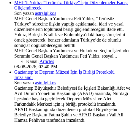
MHP’li Yıldız: “Terörsüz Türkiye” İçin Düzenlemeler Barışı
Güçlendirecek
Son yazan
astralglikos
MHP Genel Başkan Yardımcısı Feti Yıldız, “Terörsüz
Türkiye” sürecine ilişkin yaptığı açıklamada, idari ve yasal
düzenlemelerin toplumsal barışı güçlendireceğini ifade etti.
Yıldız, Birleşik Krallık ve Kolombiya’daki barış süreçlerini
örnek göstererek, benzer adımların Türkiye’de de olumlu
sonuçlar doğurabileceğini belirtti.
MHP Genel Başkan Yardımcısı ve Hukuk ve Seçim İşlerinden
Sorumlu Genel Başkan Yardımcısı Feti Yıldız, sosyal...
Kanal:
Articles
08-08-2026, 02:40 PM
Gaziantep’te Deprem Müzesi İçin İş Birliği Protokolü
İmzalandı
Son yazan
astralglikos
Gaziantep Büyükşehir Belediyesi ile İçişleri Bakanlığı Afet ve
Acil Durum Yönetimi Başkanlığı (AFAD) arasında, Nurdağı
ilçesinde hayata geçirilecek Deprem Müzesi ve Afet
Farkındalık Merkezi için iş birliği protokolü imzalandı.
AFAD Başkanlığında düzenlenen protokol Büyükşehir
Belediye Başkanı Fatma Şahin ve AFAD Başkanı Vali Ali
Hamza Pehlivan tarafından imzalandı.