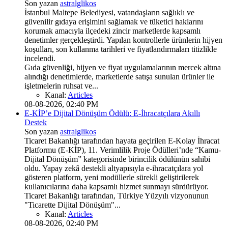
Son yazan
astralglikos
İstanbul Maltepe Belediyesi, vatandaşların sağlıklı ve
güvenilir gıdaya erişimini sağlamak ve tüketici haklarını
korumak amacıyla ilçedeki zincir marketlerde kapsamlı
denetimler gerçekleştirdi. Yapılan kontrollerle ürünlerin hijyen
koşulları, son kullanma tarihleri ve fiyatlandırmaları titizlikle
incelendi.
Gıda güvenliği, hijyen ve fiyat uygulamalarının mercek altına
alındığı denetimlerde, marketlerde satışa sunulan ürünler ile
işletmelerin ruhsat ve...
Kanal:
Articles
08-08-2026, 02:40 PM
E-KİP’e Dijital Dönüşüm Ödülü: E-İhracatçılara Akıllı
Destek
Son yazan
astralglikos
Ticaret Bakanlığı tarafından hayata geçirilen E-Kolay İhracat
Platformu (E-KİP), 11. Verimlilik Proje Ödülleri’nde “Kamu-
Dijital Dönüşüm” kategorisinde birincilik ödülünün sahibi
oldu. Yapay zekâ destekli altyapısıyla e-ihracatçılara yol
gösteren platform, yeni modüllerle sürekli geliştirilerek
kullanıcılarına daha kapsamlı hizmet sunmayı sürdürüyor.
Ticaret Bakanlığı tarafından, Türkiye Yüzyılı vizyonunun
"Ticarette Dijital Dönüşüm"...
Kanal:
Articles
08-08-2026, 02:40 PM