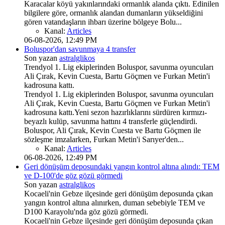
Karacalar köyü yakınlarındaki ormanlık alanda çıktı. Edinilen
bilgilere göre, ormanlık alandan dumanların yükseldiğini
gören vatandaşların ihbarı üzerine bölgeye Bolu...
Kanal:
Articles
06-08-2026, 12:49 PM
Boluspor'dan savunmaya 4 transfer
Son yazan
astralglikos
Trendyol 1. Lig ekiplerinden Boluspor, savunma oyuncuları
Ali Çırak, Kevin Cuesta, Bartu Göçmen ve Furkan Metin'i
kadrosuna kattı.
Trendyol 1. Lig ekiplerinden Boluspor, savunma oyuncuları
Ali Çırak, Kevin Cuesta, Bartu Göçmen ve Furkan Metin'i
kadrosuna kattı.Yeni sezon hazırlıklarını sürdüren kırmızı-
beyazlı kulüp, savunma hattını 4 transferle güçlendirdi.
Boluspor, Ali Çırak, Kevin Cuesta ve Bartu Göçmen ile
sözleşme imzalarken, Furkan Metin'i Sarıyer'den...
Kanal:
Articles
06-08-2026, 12:49 PM
Geri dönüşüm deposundaki yangın kontrol altına alındı: TEM
ve D-100'de göz gözü görmedi
Son yazan
astralglikos
Kocaeli'nin Gebze ilçesinde geri dönüşüm deposunda çıkan
yangın kontrol altına alınırken, duman sebebiyle TEM ve
D100 Karayolu'nda göz gözü görmedi.
Kocaeli'nin Gebze ilçesinde geri dönüşüm deposunda çıkan