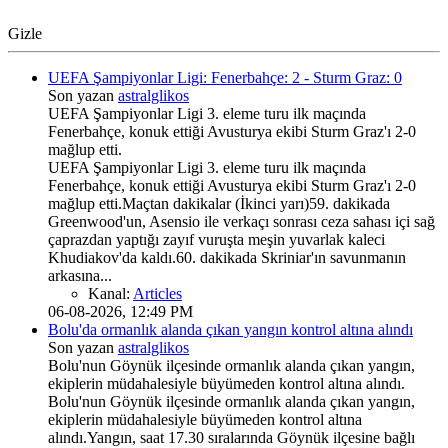
Gizle
UEFA Şampiyonlar Ligi: Fenerbahçe: 2 - Sturm Graz: 0
Son yazan
astralglikos
UEFA Şampiyonlar Ligi 3. eleme turu ilk maçında
Fenerbahçe, konuk ettiği Avusturya ekibi Sturm Graz'ı 2-0
mağlup etti.
UEFA Şampiyonlar Ligi 3. eleme turu ilk maçında
Fenerbahçe, konuk ettiği Avusturya ekibi Sturm Graz'ı 2-0
mağlup etti.Maçtan dakikalar (İkinci yarı)59. dakikada
Greenwood'un, Asensio ile verkaçı sonrası ceza sahası içi sağ
çaprazdan yaptığı zayıf vuruşta meşin yuvarlak kaleci
Khudiakov'da kaldı.60. dakikada Skriniar'ın savunmanın
arkasına...
Kanal:
Articles
06-08-2026, 12:49 PM
Bolu'da ormanlık alanda çıkan yangın kontrol altına alındı
Son yazan
astralglikos
Bolu'nun Göynük ilçesinde ormanlık alanda çıkan yangın,
ekiplerin müdahalesiyle büyümeden kontrol altına alındı.
Bolu'nun Göynük ilçesinde ormanlık alanda çıkan yangın,
ekiplerin müdahalesiyle büyümeden kontrol altına
alındı.Yangın, saat 17.30 sıralarında Göynük ilçesine bağlı