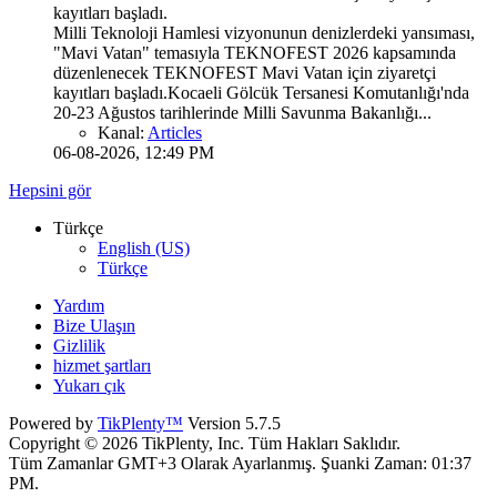
kayıtları başladı.
Milli Teknoloji Hamlesi vizyonunun denizlerdeki yansıması,
"Mavi Vatan" temasıyla TEKNOFEST 2026 kapsamında
düzenlenecek TEKNOFEST Mavi Vatan için ziyaretçi
kayıtları başladı.Kocaeli Gölcük Tersanesi Komutanlığı'nda
20-23 Ağustos tarihlerinde Milli Savunma Bakanlığı...
Kanal:
Articles
06-08-2026, 12:49 PM
Hepsini gör
Türkçe
English (US)
Türkçe
Yardım
Bize Ulaşın
Gizlilik
hizmet şartları
Yukarı çık
Powered by
TikPlenty™
Version 5.7.5
Copyright © 2026 TikPlenty, Inc. Tüm Hakları Saklıdır.
Tüm Zamanlar GMT+3 Olarak Ayarlanmış. Şuanki Zaman:
01:37
PM
.