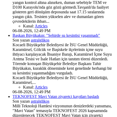
yangın kontrol altına alınırken, duman sebebiyle TEM ve
D100 Karayolu'nda göz gözü görmedi.Tavşanlı'da faaliyet
gösteren geri dönüşüm deposunda saat 17.15 sıralarında
yangın çıktı. Tesisten yükselen alev ve dumanları gören
çevredekilerin ihbarı...
Kanal:
Articles
06-08-2026, 12:49 PM
Başkan Büyükakın: "Şehirde su kesintisi yaşanmadı"
Son yazan
astralglikos
Kocaeli Büyükşehir Belediyesi ile İSU Genel Müdürlüğü,
Karamürsel, Gölcük ve Başiskele ilçelerinin içme suyu
ihtiyacı karşılayacak İhsaniye Barajı, Karamürsel İçme Suyu
Arıtma Tesisi ve İsale Hatları için tanıtım töreni düzenledi.
Törende konuşan Büyükşehir Belediye Başkanı Tahir
Büyükakın, kuraklık döneminde kent genelinde herhangi bir
su kesintisi yaşanmadığını vurguladı.
Kocaeli Büyükşehir Belediyesi ile İSU Genel Müdürlüğü,
Karamürsel,...
Kanal:
Articles
06-08-2026, 12:49 PM
TEKNOFEST Mavi Vatan ziyaretçi kayıtları başladı
Son yazan
astralglikos
Milli Teknoloji Hamlesi vizyonunun denizlerdeki yansıması,
"Mavi Vatan" temasıyla TEKNOFEST 2026 kapsamında
düzenlenecek TEKNOFEST Mavi Vatan için ziyaretçi