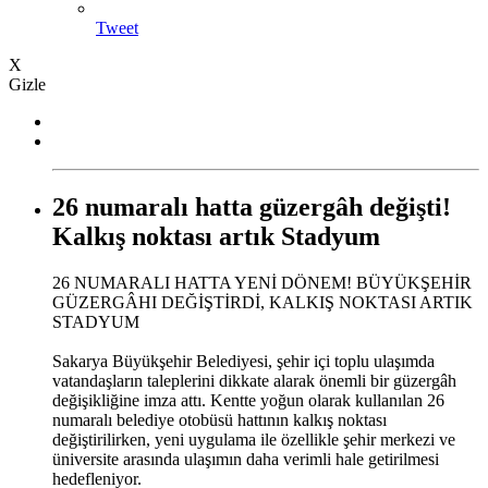
Tweet
X
Gizle
26 numaralı hatta güzergâh değişti!
Kalkış noktası artık Stadyum
26 NUMARALI HATTA YENİ DÖNEM! BÜYÜKŞEHİR
GÜZERGÂHI DEĞİŞTİRDİ, KALKIŞ NOKTASI ARTIK
STADYUM
Sakarya Büyükşehir Belediyesi, şehir içi toplu ulaşımda
vatandaşların taleplerini dikkate alarak önemli bir güzergâh
değişikliğine imza attı. Kentte yoğun olarak kullanılan 26
numaralı belediye otobüsü hattının kalkış noktası
değiştirilirken, yeni uygulama ile özellikle şehir merkezi ve
üniversite arasında ulaşımın daha verimli hale getirilmesi
hedefleniyor.