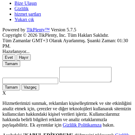
Bize Ulaşın
Gizlilik
hizmet şartları
Yukarı çık
Powered by
TikPlenty™
Version 5.7.5
Copyright © 2026 TikPlenty, Inc. Tüm Hakları Saklıdır.
Tüm Zamanlar GMT+3 Olarak Ayarlanmış. Şuanki Zaman:
01:30
PM
.
Hazırlanıyor...
Evet
Hayır
Tamam
Tamam
Vazgeç
X
Hizmetlerimizi sunmak, reklamları kişiselleştirmek ve site etkinliğini
analiz etmek için, çerezler ve diğer teknolojileri kullanarak sitemizin
kullanıcıları hakkındaki kişisel verileri işleriz. Kullanıcılarımız
hakkında belirli bilgileri reklam ve analiz ortaklarımızla
paylaşabiliriz. Ek ayrıntılar için
Gizlilik Politikamıza
bakın.