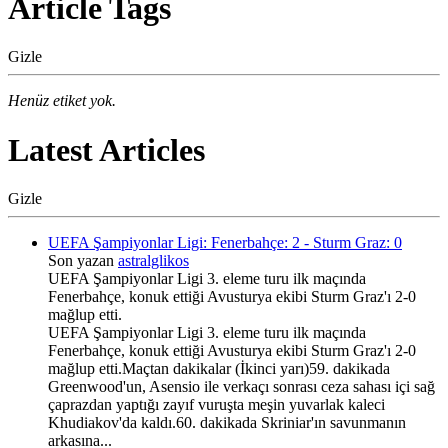
Article Tags
Gizle
Henüz etiket yok.
Latest Articles
Gizle
UEFA Şampiyonlar Ligi: Fenerbahçe: 2 - Sturm Graz: 0
Son yazan
astralglikos
UEFA Şampiyonlar Ligi 3. eleme turu ilk maçında
Fenerbahçe, konuk ettiği Avusturya ekibi Sturm Graz'ı 2-0
mağlup etti.
UEFA Şampiyonlar Ligi 3. eleme turu ilk maçında
Fenerbahçe, konuk ettiği Avusturya ekibi Sturm Graz'ı 2-0
mağlup etti.Maçtan dakikalar (İkinci yarı)59. dakikada
Greenwood'un, Asensio ile verkaçı sonrası ceza sahası içi sağ
çaprazdan yaptığı zayıf vuruşta meşin yuvarlak kaleci
Khudiakov'da kaldı.60. dakikada Skriniar'ın savunmanın
arkasına...