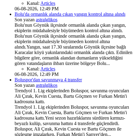
Kanal:
Articles
06-08-2026, 12:49 PM
Bolu'da ormanlık alanda çıkan yangın kontrol altına alındı
Son yazan
astralglikos
Bolu'nun Göynük ilçesinde ormanlık alanda çıkan yangın,
ekiplerin müdahalesiyle büyümeden kontrol altına alındı.
Bolu'nun Göynük ilçesinde ormanlık alanda çıkan yangın,
ekiplerin müdahalesiyle büyümeden kontrol altına
alındı.Yangın, saat 17.30 sıralarında Göynük ilçesine bağlı
Karacalar köyü yakınlarındaki ormanlık alanda çıktı. Edinilen
bilgilere göre, ormanlık alandan dumanların yükseldiğini
gören vatandaşların ihbarı üzerine bölgeye Bolu...
Kanal:
Articles
06-08-2026, 12:49 PM
Boluspor'dan savunmaya 4 transfer
Son yazan
astralglikos
Trendyol 1. Lig ekiplerinden Boluspor, savunma oyuncuları
Ali Çırak, Kevin Cuesta, Bartu Göçmen ve Furkan Metin'i
kadrosuna kattı.
Trendyol 1. Lig ekiplerinden Boluspor, savunma oyuncuları
Ali Çırak, Kevin Cuesta, Bartu Göçmen ve Furkan Metin'i
kadrosuna kattı.Yeni sezon hazırlıklarını sürdüren kırmızı-
beyazlı kulüp, savunma hattını 4 transferle güçlendirdi.
Boluspor, Ali Çırak, Kevin Cuesta ve Bartu Göçmen ile
sözleşme imzalarken, Furkan Metin'i Sarıyer'den...