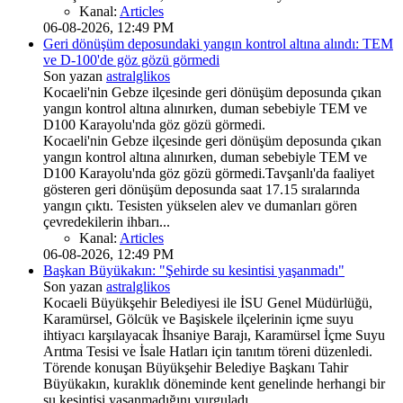
Kanal:
Articles
06-08-2026, 12:49 PM
Geri dönüşüm deposundaki yangın kontrol altına alındı: TEM
ve D-100'de göz gözü görmedi
Son yazan
astralglikos
Kocaeli'nin Gebze ilçesinde geri dönüşüm deposunda çıkan
yangın kontrol altına alınırken, duman sebebiyle TEM ve
D100 Karayolu'nda göz gözü görmedi.
Kocaeli'nin Gebze ilçesinde geri dönüşüm deposunda çıkan
yangın kontrol altına alınırken, duman sebebiyle TEM ve
D100 Karayolu'nda göz gözü görmedi.Tavşanlı'da faaliyet
gösteren geri dönüşüm deposunda saat 17.15 sıralarında
yangın çıktı. Tesisten yükselen alev ve dumanları gören
çevredekilerin ihbarı...
Kanal:
Articles
06-08-2026, 12:49 PM
Başkan Büyükakın: "Şehirde su kesintisi yaşanmadı"
Son yazan
astralglikos
Kocaeli Büyükşehir Belediyesi ile İSU Genel Müdürlüğü,
Karamürsel, Gölcük ve Başiskele ilçelerinin içme suyu
ihtiyacı karşılayacak İhsaniye Barajı, Karamürsel İçme Suyu
Arıtma Tesisi ve İsale Hatları için tanıtım töreni düzenledi.
Törende konuşan Büyükşehir Belediye Başkanı Tahir
Büyükakın, kuraklık döneminde kent genelinde herhangi bir
su kesintisi yaşanmadığını vurguladı.